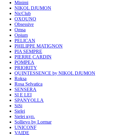
Minimi
NIKOL DJUMON
NicClub
OXOUNO
Obsessive
Omsa
Opium
PELICAN
PHILIPPE MATIGNON
PIA SEMPRE
PIERRE CARDIN
POMPEA
PRIORITY
QUINTESSENCE by NIKOL DJUMON
Roksa
Rosa Selvatica
SENSERA
SI E LEI
SPANYOLLA
SiSi
Sielei
Sielei куп.
Sollievo by Lormar
UNICONF
VAIDE