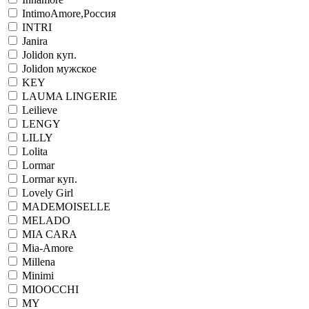
IntimoAmore,Россия
INTRI
Janira
Jolidon куп.
Jolidon мужское
KEY
LAUMA LINGERIE
Leilieve
LENGY
LILLY
Lolita
Lormar
Lormar куп.
Lovely Girl
MADEMOISELLE
MELADO
MIA CARA
Mia-Amore
Millena
Minimi
MIOOCCHI
MY