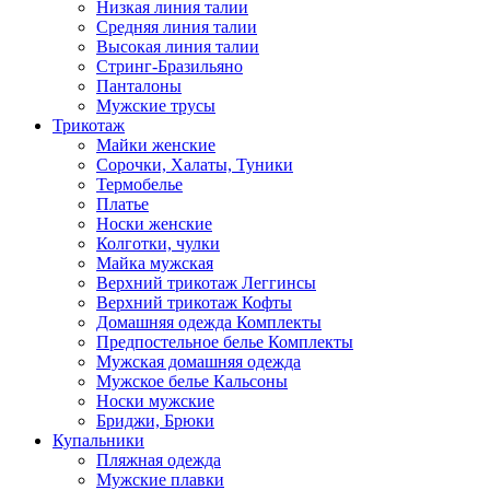
Низкая линия талии
Средняя линия талии
Высокая линия талии
Стринг-Бразильяно
Панталоны
Мужские трусы
Трикотаж
Майки женские
Сорочки, Халаты, Туники
Термобелье
Платье
Носки женские
Колготки, чулки
Майка мужская
Верхний трикотаж Леггинсы
Верхний трикотаж Кофты
Домашняя одежда Комплекты
Предпостельное белье Комплекты
Мужская домашняя одежда
Мужское белье Кальсоны
Носки мужские
Бриджи, Брюки
Купальники
Пляжная одежда
Мужские плавки