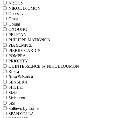
NicClub
NIKOL DJUMON
Obsessive
Omsa
Opium
OXOUNO
PELICAN
PHILIPPE MATIGNON
PIA SEMPRE
PIERRE CARDIN
POMPEA
PRIORITY
QUINTESSENCE by NIKOL DJUMON
Roksa
Rosa Selvatica
SENSERA
SI E LEI
Sielei
Sielei куп.
SiSi
Sollievo by Lormar
SPANYOLLA