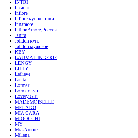
INTRI
Incanto
Infiore
Infiore купальники
Innamore
IntimoAmore,Россия
Janira
Jolidon куп.
Jolidon мужское
KEY
LAUMA LINGERIE
LENGY
LILLY
Leilieve
Lolita
Lormar
Lormar куп.
Lovely Girl
MADEMOISELLE
MELADO
MIA CARA
MIOOCCHI
MY
Mia-Amore
Millena