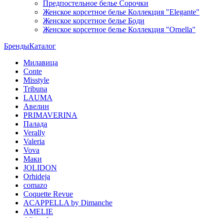
Предпостельное белье Сорочки
Женское корсетное белье Коллекция "Elegante"
Женское корсетное белье Боди
Женское корсетное белье Коллекция "Ornella"
Бренды
Каталог
Милавица
Conte
Misstyle
Tribuna
LAUMA
Авелин
PRIMAVERINA
Палада
Verally
Valeria
Vova
Маки
JOLIDON
Orhideja
comazo
Coquette Revue
ACAPPELLA by Dimanche
AMELIE