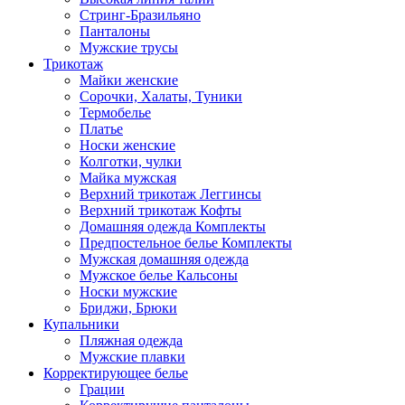
Стринг-Бразильяно
Панталоны
Мужские трусы
Трикотаж
Майки женские
Сорочки, Халаты, Туники
Термобелье
Платье
Носки женские
Колготки, чулки
Майка мужская
Верхний трикотаж Леггинсы
Верхний трикотаж Кофты
Домашняя одежда Комплекты
Предпостельное белье Комплекты
Мужская домашняя одежда
Мужское белье Кальсоны
Носки мужские
Бриджи, Брюки
Купальники
Пляжная одежда
Мужские плавки
Корректирующее белье
Грации