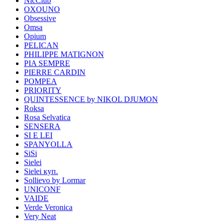
NicClub
OXOUNO
Obsessive
Omsa
Opium
PELICAN
PHILIPPE MATIGNON
PIA SEMPRE
PIERRE CARDIN
POMPEA
PRIORITY
QUINTESSENCE by NIKOL DJUMON
Roksa
Rosa Selvatica
SENSERA
SI E LEI
SPANYOLLA
SiSi
Sielei
Sielei куп.
Sollievo by Lormar
UNICONF
VAIDE
Verde Veronica
Very Neat