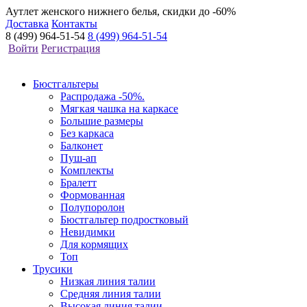
Аутлет женского нижнего белья, скидки до -60%
Доставка
Контакты
8 (499) 964-51-54
8 (499) 964-51-54
Войти
Регистрация
Бюстгальтеры
Распродажа -50%.
Мягкая чашка на каркасе
Большие размеры
Без каркаса
Балконет
Пуш-ап
Комплекты
Бралетт
Формованная
Полупоролон
Бюстгальтер подростковый
Невидимки
Для кормящих
Топ
Трусики
Низкая линия талии
Средняя линия талии
Высокая линия талии