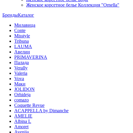
Женское корсетное белье Коллекция "Ornella"
Бренды
Каталог
Милавица
Conte
Misstyle
Tribuna
LAUMA
Авелин
PRIMAVERINA
Палада
Verally
Valeria
Vova
Маки
JOLIDON
Orhideja
comazo
Coquette Revue
ACAPPELLA by Dimanche
AMELIE
Albina L
Amoret
Avenija