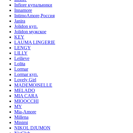
Infiore купальники
Innamore
IntimoAmore,Россия
Janira
Jolidon куп.
Jolidon мужское
KEY
LAUMA LINGERIE
LENGY
LILLY
Leilieve
Lolita
Lormar
Lormar куп.
Lovely Girl
MADEMOISELLE
MELADO
MIA CARA
MIOOCCHI
MY
Mia-Amore
Millena
Minimi
NIKOL DJUMON