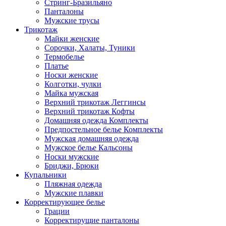
Стринг-Бразильяно
Панталоны
Мужские трусы
Трикотаж
Майки женские
Сорочки, Халаты, Туники
Термобелье
Платье
Носки женские
Колготки, чулки
Майка мужская
Верхний трикотаж Леггинсы
Верхний трикотаж Кофты
Домашняя одежда Комплекты
Предпостельное белье Комплекты
Мужская домашняя одежда
Мужское белье Кальсоны
Носки мужские
Бриджи, Брюки
Купальники
Пляжная одежда
Мужские плавки
Корректирующее белье
Грации
Корректирущие панталоны