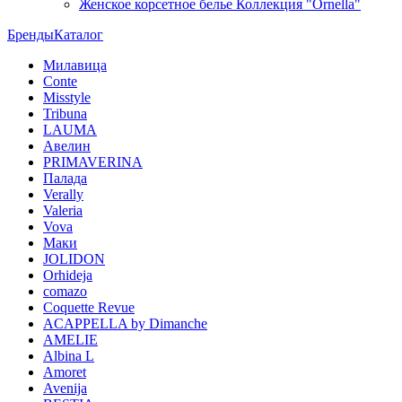
Женское корсетное белье Коллекция "Ornella"
Бренды
Каталог
Милавица
Conte
Misstyle
Tribuna
LAUMA
Авелин
PRIMAVERINA
Палада
Verally
Valeria
Vova
Маки
JOLIDON
Orhideja
comazo
Coquette Revue
ACAPPELLA by Dimanche
AMELIE
Albina L
Amoret
Avenija