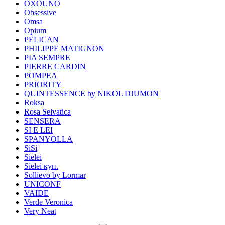
OXOUNO
Obsessive
Omsa
Opium
PELICAN
PHILIPPE MATIGNON
PIA SEMPRE
PIERRE CARDIN
POMPEA
PRIORITY
QUINTESSENCE by NIKOL DJUMON
Roksa
Rosa Selvatica
SENSERA
SI E LEI
SPANYOLLA
SiSi
Sielei
Sielei куп.
Sollievo by Lormar
UNICONF
VAIDE
Verde Veronica
Very Neat