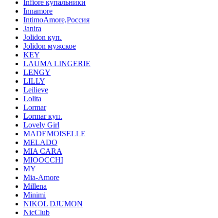
Infiore купальники
Innamore
IntimoAmore,Россия
Janira
Jolidon куп.
Jolidon мужское
KEY
LAUMA LINGERIE
LENGY
LILLY
Leilieve
Lolita
Lormar
Lormar куп.
Lovely Girl
MADEMOISELLE
MELADO
MIA CARA
MIOOCCHI
MY
Mia-Amore
Millena
Minimi
NIKOL DJUMON
NicClub