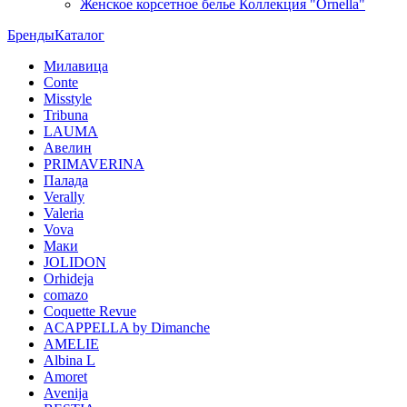
Женское корсетное белье Коллекция "Ornella"
Бренды
Каталог
Милавица
Conte
Misstyle
Tribuna
LAUMA
Авелин
PRIMAVERINA
Палада
Verally
Valeria
Vova
Маки
JOLIDON
Orhideja
comazo
Coquette Revue
ACAPPELLA by Dimanche
AMELIE
Albina L
Amoret
Avenija