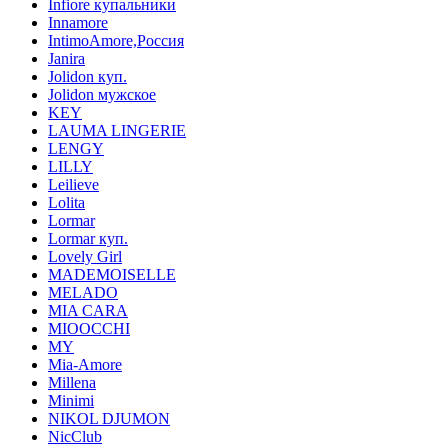
Infiore купальники
Innamore
IntimoAmore,Россия
Janira
Jolidon куп.
Jolidon мужское
KEY
LAUMA LINGERIE
LENGY
LILLY
Leilieve
Lolita
Lormar
Lormar куп.
Lovely Girl
MADEMOISELLE
MELADO
MIA CARA
MIOOCCHI
MY
Mia-Amore
Millena
Minimi
NIKOL DJUMON
NicClub