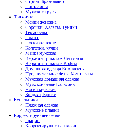
Стринг-Бразильяно
Панталоны
Мужские трусы
Трикотаж
Майки женские
Сорочки, Халаты, Туники
Термобелье
Платье
Носки женские
Колготки, чулки
Майка мужская
Верхний трикотаж Леггинсы
Верхний трикотаж Кофты
Домашняя одежда Комплекты
Предпостельное белье Комплекты
Мужская домашняя одежда
Мужское белье Кальсоны
Носки мужские
Бриджи, Брюки
Купальники
Пляжная одежда
Мужские плавки
Корректирующее белье
Грации
Корректирущие панталоны