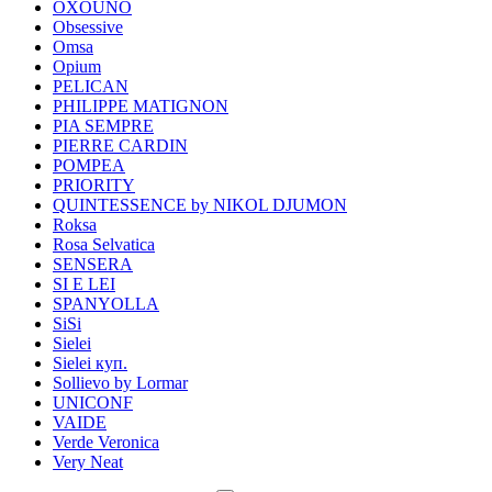
OXOUNO
Obsessive
Omsa
Opium
PELICAN
PHILIPPE MATIGNON
PIA SEMPRE
PIERRE CARDIN
POMPEA
PRIORITY
QUINTESSENCE by NIKOL DJUMON
Roksa
Rosa Selvatica
SENSERA
SI E LEI
SPANYOLLA
SiSi
Sielei
Sielei куп.
Sollievo by Lormar
UNICONF
VAIDE
Verde Veronica
Very Neat