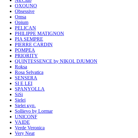
NicClub
OXOUNO
Obsessive
Omsa
Opium
PELICAN
PHILIPPE MATIGNON
PIA SEMPRE
PIERRE CARDIN
POMPEA
PRIORITY
QUINTESSENCE by NIKOL DJUMON
Roksa
Rosa Selvatica
SENSERA
SI E LEI
SPANYOLLA
SiSi
Sielei
Sielei куп.
Sollievo by Lormar
UNICONF
VAIDE
Verde Veronica
Very Neat