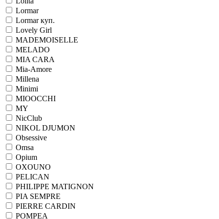
Lolita
Lormar
Lormar куп.
Lovely Girl
MADEMOISELLE
MELADO
MIA CARA
Mia-Amore
Millena
Minimi
MIOOCCHI
MY
NicClub
NIKOL DJUMON
Obsessive
Omsa
Opium
OXOUNO
PELICAN
PHILIPPE MATIGNON
PIA SEMPRE
PIERRE CARDIN
POMPEA