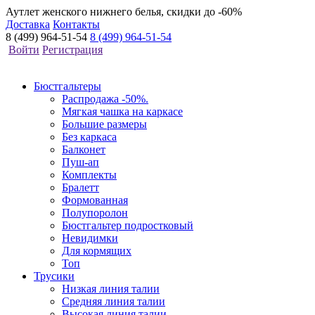
Аутлет женского нижнего белья, скидки до -60%
Доставка
Контакты
8 (499) 964-51-54
8 (499) 964-51-54
Войти
Регистрация
Бюстгальтеры
Распродажа -50%.
Мягкая чашка на каркасе
Большие размеры
Без каркаса
Балконет
Пуш-ап
Комплекты
Бралетт
Формованная
Полупоролон
Бюстгальтер подростковый
Невидимки
Для кормящих
Топ
Трусики
Низкая линия талии
Средняя линия талии
Высокая линия талии