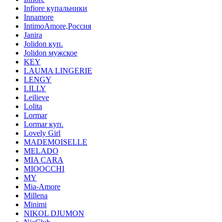
Infiore купальники
Innamore
IntimoAmore,Россия
Janira
Jolidon куп.
Jolidon мужское
KEY
LAUMA LINGERIE
LENGY
LILLY
Leilieve
Lolita
Lormar
Lormar куп.
Lovely Girl
MADEMOISELLE
MELADO
MIA CARA
MIOOCCHI
MY
Mia-Amore
Millena
Minimi
NIKOL DJUMON