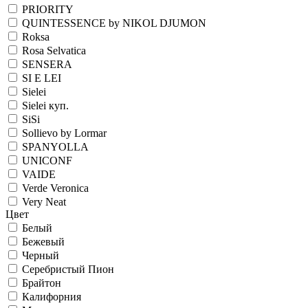
PRIORITY
QUINTESSENCE by NIKOL DJUMON
Roksa
Rosa Selvatica
SENSERA
SI E LEI
Sielei
Sielei куп.
SiSi
Sollievo by Lormar
SPANYOLLA
UNICONF
VAIDE
Verde Veronica
Very Neat
Цвет
Белый
Бежевый
Черный
Серебристый Пион
Брайтон
Калифорния