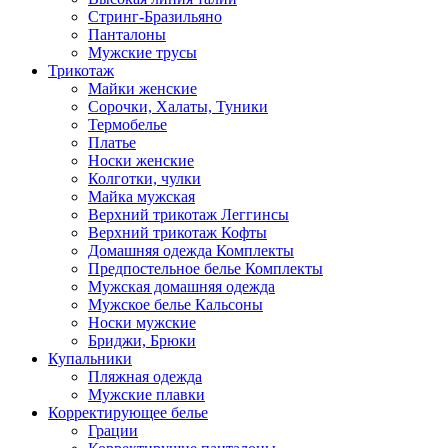
Стринг-Бразильяно
Панталоны
Мужские трусы
Трикотаж
Майки женские
Сорочки, Халаты, Туники
Термобелье
Платье
Носки женские
Колготки, чулки
Майка мужская
Верхний трикотаж Леггинсы
Верхний трикотаж Кофты
Домашняя одежда Комплекты
Предпостельное белье Комплекты
Мужская домашняя одежда
Мужское белье Кальсоны
Носки мужские
Бриджи, Брюки
Купальники
Пляжная одежда
Мужские плавки
Корректирующее белье
Грации