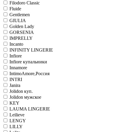
Filodoro Classic
Fluide
Gentlemen
GIULIA
Golden Lady
GORSENIA
IMPRELLY
Incanto
INFINITY LINGERIE
Infiore
Infiore купальники
Innamore
IntimoAmore,Россия
INTRI
Janira
Jolidon куп.
Jolidon мужское
KEY
LAUMA LINGERIE
Leilieve
LENGY
LILLY