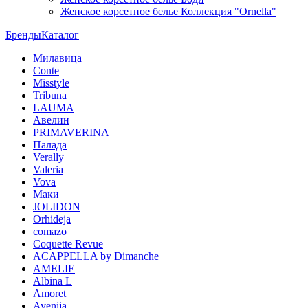
Женское корсетное белье Коллекция "Ornella"
Бренды
Каталог
Милавица
Conte
Misstyle
Tribuna
LAUMA
Авелин
PRIMAVERINA
Палада
Verally
Valeria
Vova
Маки
JOLIDON
Orhideja
comazo
Coquette Revue
ACAPPELLA by Dimanche
AMELIE
Albina L
Amoret
Avenija