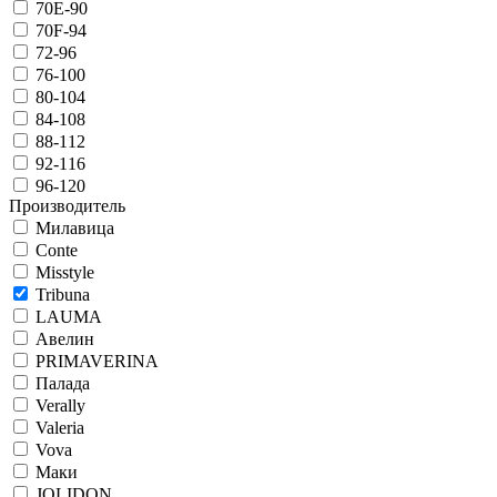
70E-90
70F-94
72-96
76-100
80-104
84-108
88-112
92-116
96-120
Производитель
Милавица
Conte
Misstyle
Tribuna
LAUMA
Авелин
PRIMAVERINA
Палада
Verally
Valeria
Vova
Маки
JOLIDON