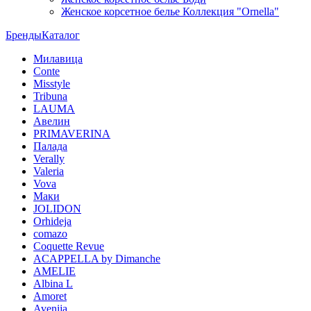
Женское корсетное белье Коллекция "Ornella"
Бренды
Каталог
Милавица
Conte
Misstyle
Tribuna
LAUMA
Авелин
PRIMAVERINA
Палада
Verally
Valeria
Vova
Маки
JOLIDON
Orhideja
comazo
Coquette Revue
ACAPPELLA by Dimanche
AMELIE
Albina L
Amoret
Avenija