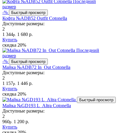
Последний
размер
-%
Быстрый просмотр
Кофта №ADB52 Outfit Cotonella
Доступные размеры:
2
1 344
1 680 р.
р.
Купить
скидка
20%
Последний
размер
-%
Быстрый просмотр
Майка №ADB72 In_Out Cotonella
Доступные размеры:
2
1 157
1 446 р.
р.
Купить
скидка
20%
Быстрый просмотр
Майка №GD193 L_Altra Cotonella
Доступные размеры:
2
960
1 200 р.
р.
Купить
скидка
20%