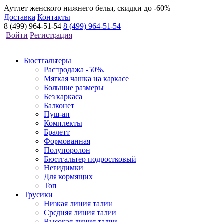
Аутлет женского нижнего белья, скидки до -60%
Доставка
Контакты
8 (499) 964-51-54
8 (499) 964-51-54
Войти
Регистрация
Бюстгальтеры
Распродажа -50%.
Мягкая чашка на каркасе
Большие размеры
Без каркаса
Балконет
Пуш-ап
Комплекты
Бралетт
Формованная
Полупоролон
Бюстгальтер подростковый
Невидимки
Для кормящих
Топ
Трусики
Низкая линия талии
Средняя линия талии
Высокая линия талии