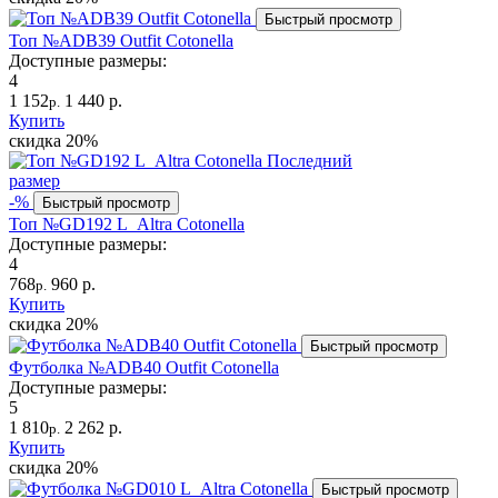
Быстрый просмотр
Топ №ADB39 Outfit Cotonella
Доступные размеры:
4
1 152
1 440 р.
р.
Купить
скидка
20%
Последний
размер
-%
Быстрый просмотр
Топ №GD192 L_Altra Cotonella
Доступные размеры:
4
768
960 р.
р.
Купить
скидка
20%
Быстрый просмотр
Футболка №ADB40 Outfit Cotonella
Доступные размеры:
5
1 810
2 262 р.
р.
Купить
скидка
20%
Быстрый просмотр