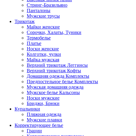
Стринг-Бразильяно
Панталоны
Мужские трусы
Трикотаж
Майки женские
Сорочки, Халаты, Туники
Термобелье
Платье
Носки женские
Колготки, чулки
Майка мужская
Верхний трикотаж Леггинсы
Верхний трикотаж Кофты
Домашняя одежда Комплекты
Предпостельное белье Комплекты
Мужская домашняя одежда
Мужское белье Кальсоны
Носки мужские
Бриджи, Брюки
Купальники
Пляжная одежда
Мужские плавки
Корректирующее белье
Грации