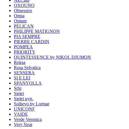
NicClub
OXOUNO
Obsessive
Omsa
Opium
PELICAN
PHILIPPE MATIGNON
PIA SEMPRE
PIERRE CARDIN
POMPEA
PRIORITY
QUINTESSENCE by NIKOL DJUMON
Roksa
Rosa Selvatica
SENSERA
SI E LEI
SPANYOLLA
SiSi
Sielei
Sielei куп.
Sollievo by Lormar
UNICONF
VAIDE
Verde Veronica
Very Neat