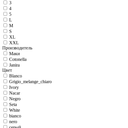
3
4
5
L
M
S
XL
XXL
Производитель
Маки
Cotonella
Janira
Цвет
Blanco
Grigio_melange_chiaro
Ivory
Nacar
Negro
Seta
White
bianco
nero
серый