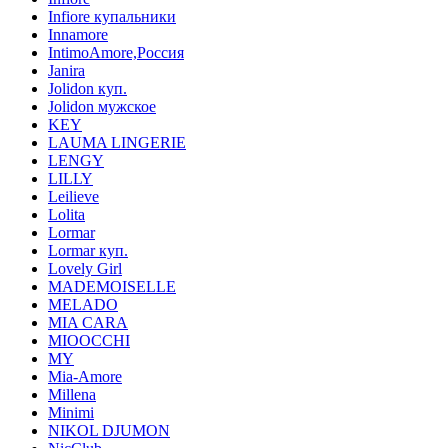
Infiore купальники
Innamore
IntimoAmore,Россия
Janira
Jolidon куп.
Jolidon мужское
KEY
LAUMA LINGERIE
LENGY
LILLY
Leilieve
Lolita
Lormar
Lormar куп.
Lovely Girl
MADEMOISELLE
MELADO
MIA CARA
MIOOCCHI
MY
Mia-Amore
Millena
Minimi
NIKOL DJUMON