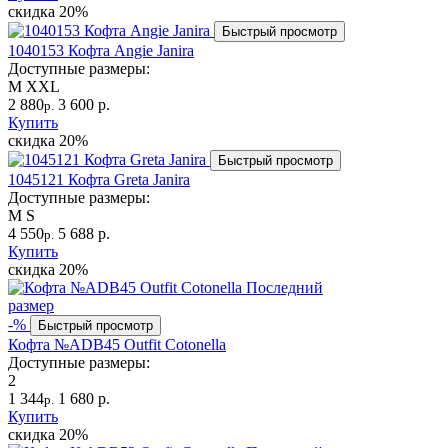
скидка
20%
Быстрый просмотр
1040153 Кофта Angie Janira
Доступные размеры:
M
XXL
2 880
3 600 р.
р.
Купить
скидка
20%
Быстрый просмотр
1045121 Кофта Greta Janira
Доступные размеры:
M
S
4 550
5 688 р.
р.
Купить
скидка
20%
Последний
размер
-%
Быстрый просмотр
Кофта №ADB45 Outfit Cotonella
Доступные размеры:
2
1 344
1 680 р.
р.
Купить
скидка
20%