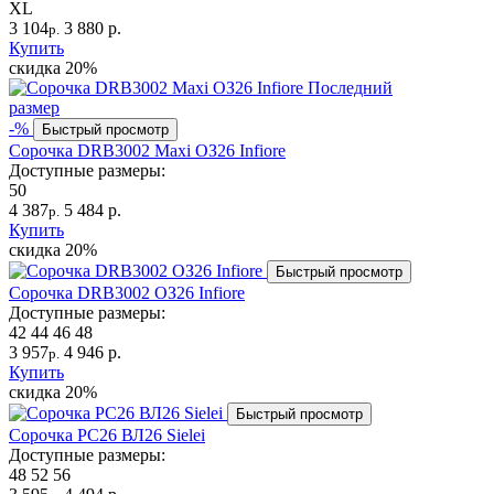
XL
3 104
3 880 р.
р.
Купить
скидка
20%
Последний
размер
-%
Быстрый просмотр
Сорочка DRB3002 Maxi ОЗ26 Infiore
Доступные размеры:
50
4 387
5 484 р.
р.
Купить
скидка
20%
Быстрый просмотр
Сорочка DRB3002 ОЗ26 Infiore
Доступные размеры:
42
44
46
48
3 957
4 946 р.
р.
Купить
скидка
20%
Быстрый просмотр
Сорочка PC26 ВЛ26 Sielei
Доступные размеры:
48
52
56