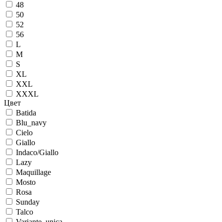
48
50
52
56
L
M
S
XL
XXL
XXXL
Цвет
Batida
Blu_navy
Cielo
Giallo
Indaco/Giallo
Lazy
Maquillage
Mosto
Rosa
Sunday
Talco
Variante_unica