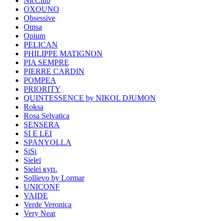
NicClub
OXOUNO
Obsessive
Omsa
Opium
PELICAN
PHILIPPE MATIGNON
PIA SEMPRE
PIERRE CARDIN
POMPEA
PRIORITY
QUINTESSENCE by NIKOL DJUMON
Roksa
Rosa Selvatica
SENSERA
SI E LEI
SPANYOLLA
SiSi
Sielei
Sielei куп.
Sollievo by Lormar
UNICONF
VAIDE
Verde Veronica
Very Neat