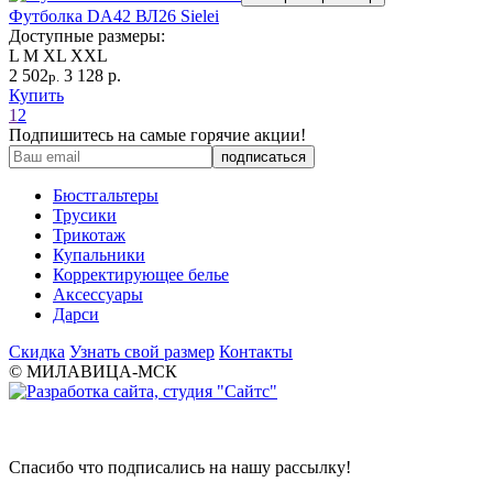
Футболка DA42 ВЛ26 Sielei
Доступные размеры:
L
M
XL
XXL
2 502
3 128 р.
р.
Купить
1
2
Подпишитесь на самые горячие акции!
Бюстгальтеры
Трусики
Трикотаж
Купальники
Корректирующее белье
Аксессуары
Дарси
Скидка
Узнать свой размер
Контакты
© МИЛАВИЦА-МСК
Спасибо что подписались на нашу рассылку!