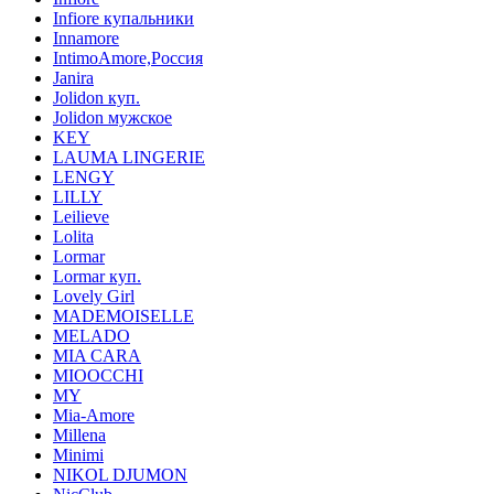
Infiore купальники
Innamore
IntimoAmore,Россия
Janira
Jolidon куп.
Jolidon мужское
KEY
LAUMA LINGERIE
LENGY
LILLY
Leilieve
Lolita
Lormar
Lormar куп.
Lovely Girl
MADEMOISELLE
MELADO
MIA CARA
MIOOCCHI
MY
Mia-Amore
Millena
Minimi
NIKOL DJUMON