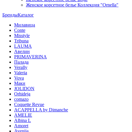
Женское корсетное белье Коллекция "Ornella"
Бренды
Каталог
Милавица
Conte
Misstyle
Tribuna
LAUMA
Авелин
PRIMAVERINA
Палада
Verally
Valeria
Vova
Маки
JOLIDON
Orhideja
comazo
Coquette Revue
ACAPPELLA by Dimanche
AMELIE
Albina L
Amoret
Avenija