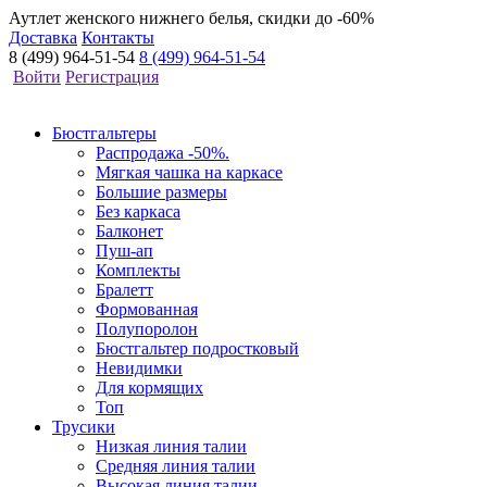
Аутлет женского нижнего белья, скидки до -60%
Доставка
Контакты
8 (499) 964-51-54
8 (499) 964-51-54
Войти
Регистрация
Бюстгальтеры
Распродажа -50%.
Мягкая чашка на каркасе
Большие размеры
Без каркаса
Балконет
Пуш-ап
Комплекты
Бралетт
Формованная
Полупоролон
Бюстгальтер подростковый
Невидимки
Для кормящих
Топ
Трусики
Низкая линия талии
Средняя линия талии
Высокая линия талии