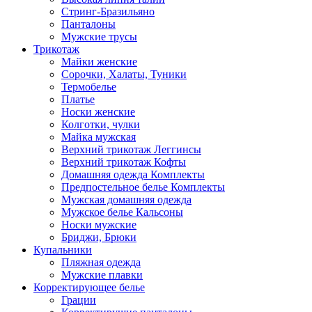
Стринг-Бразильяно
Панталоны
Мужские трусы
Трикотаж
Майки женские
Сорочки, Халаты, Туники
Термобелье
Платье
Носки женские
Колготки, чулки
Майка мужская
Верхний трикотаж Леггинсы
Верхний трикотаж Кофты
Домашняя одежда Комплекты
Предпостельное белье Комплекты
Мужская домашняя одежда
Мужское белье Кальсоны
Носки мужские
Бриджи, Брюки
Купальники
Пляжная одежда
Мужские плавки
Корректирующее белье
Грации