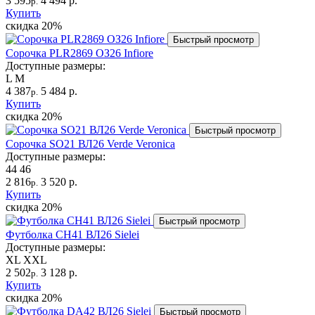
3 595
4 494 р.
р.
Купить
скидка
20%
Быстрый просмотр
Сорочка PLR2869 ОЗ26 Infiore
Доступные размеры:
L
M
4 387
5 484 р.
р.
Купить
скидка
20%
Быстрый просмотр
Сорочка SO21 ВЛ26 Verde Veronica
Доступные размеры:
44
46
2 816
3 520 р.
р.
Купить
скидка
20%
Быстрый просмотр
Футболка CH41 ВЛ26 Sielei
Доступные размеры:
XL
XXL
2 502
3 128 р.
р.
Купить
скидка
20%
Быстрый просмотр