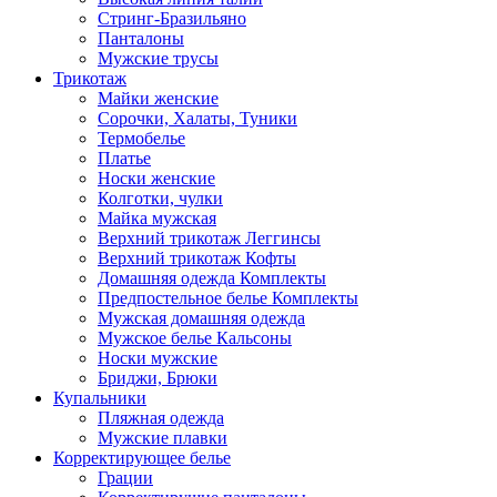
Стринг-Бразильяно
Панталоны
Мужские трусы
Трикотаж
Майки женские
Сорочки, Халаты, Туники
Термобелье
Платье
Носки женские
Колготки, чулки
Майка мужская
Верхний трикотаж Леггинсы
Верхний трикотаж Кофты
Домашняя одежда Комплекты
Предпостельное белье Комплекты
Мужская домашняя одежда
Мужское белье Кальсоны
Носки мужские
Бриджи, Брюки
Купальники
Пляжная одежда
Мужские плавки
Корректирующее белье
Грации