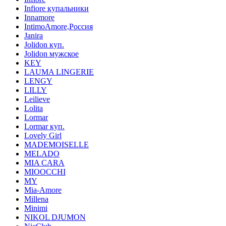
Infiore купальники
Innamore
IntimoAmore,Россия
Janira
Jolidon куп.
Jolidon мужское
KEY
LAUMA LINGERIE
LENGY
LILLY
Leilieve
Lolita
Lormar
Lormar куп.
Lovely Girl
MADEMOISELLE
MELADO
MIA CARA
MIOOCCHI
MY
Mia-Amore
Millena
Minimi
NIKOL DJUMON