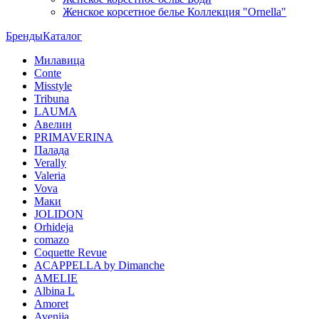
Женское корсетное белье Коллекция "Ornella"
Бренды
Каталог
Милавица
Conte
Misstyle
Tribuna
LAUMA
Авелин
PRIMAVERINA
Палада
Verally
Valeria
Vova
Маки
JOLIDON
Orhideja
comazo
Coquette Revue
ACAPPELLA by Dimanche
AMELIE
Albina L
Amoret
Avenija