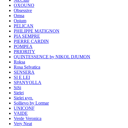
NicClub
OXOUNO
Obsessive
Omsa
Opium
PELICAN
PHILIPPE MATIGNON
PIA SEMPRE
PIERRE CARDIN
POMPEA
PRIORITY
QUINTESSENCE by NIKOL DJUMON
Roksa
Rosa Selvatica
SENSERA
SI E LEI
SPANYOLLA
SiSi
Sielei
Sielei куп.
Sollievo by Lormar
UNICONF
VAIDE
Verde Veronica
Very Neat