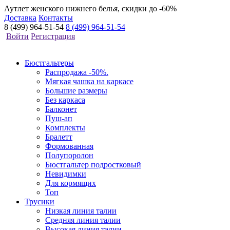
Аутлет женского нижнего белья, скидки до -60%
Доставка
Контакты
8 (499) 964-51-54
8 (499) 964-51-54
Войти
Регистрация
Бюстгальтеры
Распродажа -50%.
Мягкая чашка на каркасе
Большие размеры
Без каркаса
Балконет
Пуш-ап
Комплекты
Бралетт
Формованная
Полупоролон
Бюстгальтер подростковый
Невидимки
Для кормящих
Топ
Трусики
Низкая линия талии
Средняя линия талии
Высокая линия талии