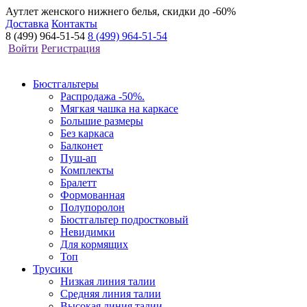
Аутлет женского нижнего белья, скидки до -60%
Доставка
Контакты
8 (499) 964-51-54
8 (499) 964-51-54
Войти
Регистрация
Бюстгальтеры
Распродажа -50%.
Мягкая чашка на каркасе
Большие размеры
Без каркаса
Балконет
Пуш-ап
Комплекты
Бралетт
Формованная
Полупоролон
Бюстгальтер подростковый
Невидимки
Для кормящих
Топ
Трусики
Низкая линия талии
Средняя линия талии
Высокая линия талии