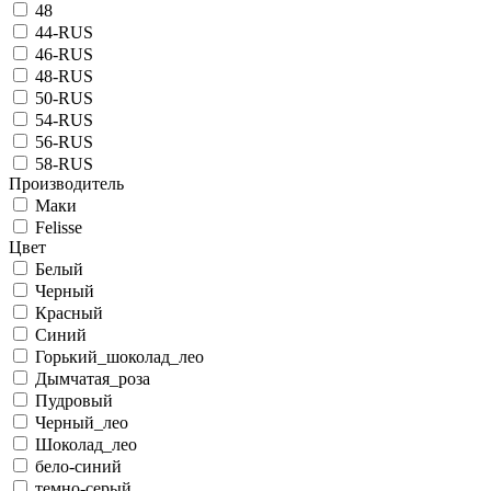
48
44-RUS
46-RUS
48-RUS
50-RUS
54-RUS
56-RUS
58-RUS
Производитель
Маки
Felisse
Цвет
Белый
Черный
Красный
Синий
Горький_шоколад_лео
Дымчатая_роза
Пудровый
Черный_лео
Шоколад_лео
бело-синий
темно-серый