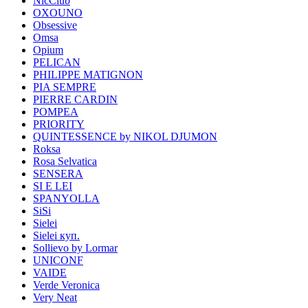
NicClub
OXOUNO
Obsessive
Omsa
Opium
PELICAN
PHILIPPE MATIGNON
PIA SEMPRE
PIERRE CARDIN
POMPEA
PRIORITY
QUINTESSENCE by NIKOL DJUMON
Roksa
Rosa Selvatica
SENSERA
SI E LEI
SPANYOLLA
SiSi
Sielei
Sielei куп.
Sollievo by Lormar
UNICONF
VAIDE
Verde Veronica
Very Neat