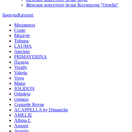
Женское корсетное белье Коллекция "Ornella"
Бренды
Каталог
Милавица
Conte
Misstyle
Tribuna
LAUMA
Авелин
PRIMAVERINA
Палада
Verally
Valeria
Vova
Маки
JOLIDON
Orhideja
comazo
Coquette Revue
ACAPPELLA by Dimanche
AMELIE
Albina L
Amoret
Avenija