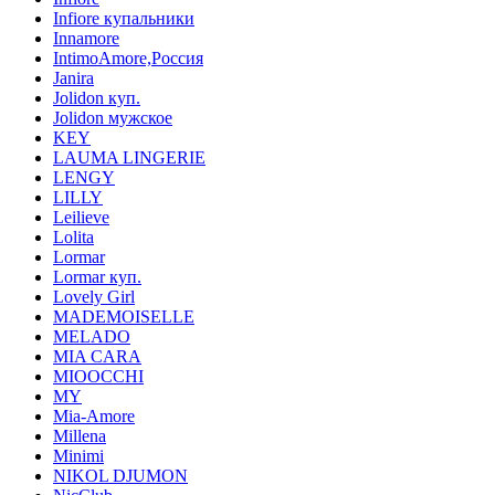
Infiore купальники
Innamore
IntimoAmore,Россия
Janira
Jolidon куп.
Jolidon мужское
KEY
LAUMA LINGERIE
LENGY
LILLY
Leilieve
Lolita
Lormar
Lormar куп.
Lovely Girl
MADEMOISELLE
MELADO
MIA CARA
MIOOCCHI
MY
Mia-Amore
Millena
Minimi
NIKOL DJUMON