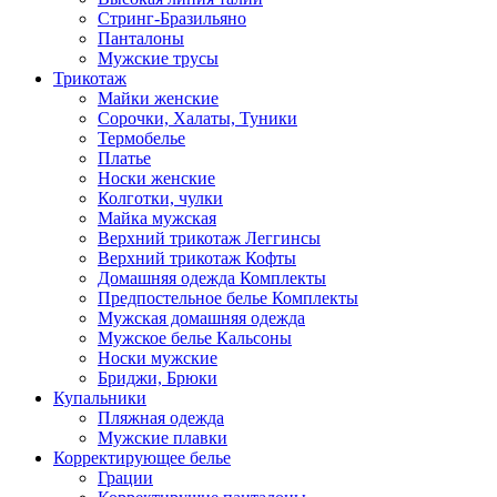
Стринг-Бразильяно
Панталоны
Мужские трусы
Трикотаж
Майки женские
Сорочки, Халаты, Туники
Термобелье
Платье
Носки женские
Колготки, чулки
Майка мужская
Верхний трикотаж Леггинсы
Верхний трикотаж Кофты
Домашняя одежда Комплекты
Предпостельное белье Комплекты
Мужская домашняя одежда
Мужское белье Кальсоны
Носки мужские
Бриджи, Брюки
Купальники
Пляжная одежда
Мужские плавки
Корректирующее белье
Грации