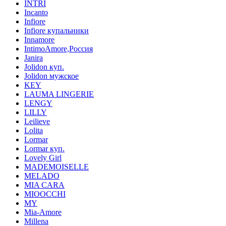
INTRI
Incanto
Infiore
Infiore купальники
Innamore
IntimoAmore,Россия
Janira
Jolidon куп.
Jolidon мужское
KEY
LAUMA LINGERIE
LENGY
LILLY
Leilieve
Lolita
Lormar
Lormar куп.
Lovely Girl
MADEMOISELLE
MELADO
MIA CARA
MIOOCCHI
MY
Mia-Amore
Millena