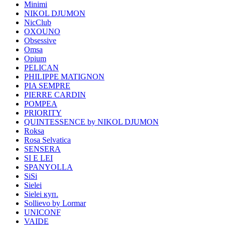
Minimi
NIKOL DJUMON
NicClub
OXOUNO
Obsessive
Omsa
Opium
PELICAN
PHILIPPE MATIGNON
PIA SEMPRE
PIERRE CARDIN
POMPEA
PRIORITY
QUINTESSENCE by NIKOL DJUMON
Roksa
Rosa Selvatica
SENSERA
SI E LEI
SPANYOLLA
SiSi
Sielei
Sielei куп.
Sollievo by Lormar
UNICONF
VAIDE