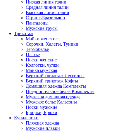
Низкая линия талии
Средняя линия талии
Высокая линия талии
Стринг-Бразильяно
Панталоны
Мужские трусы
Трикотаж
Майки женские
Сорочки, Халаты, Туники
Термобелье
Платье
Носки женские
Колготки, чулки
Майка мужская
Верхний трикотаж Леггинсы
Верхний трикотаж Кофты
Домашняя одежда Комплекты
Предпостельное белье Комплекты
Мужская домашняя одежда
Мужское белье Кальсоны
Носки мужские
Бриджи, Брюки
Купальники
Пляжная одежда
Мужские плавки