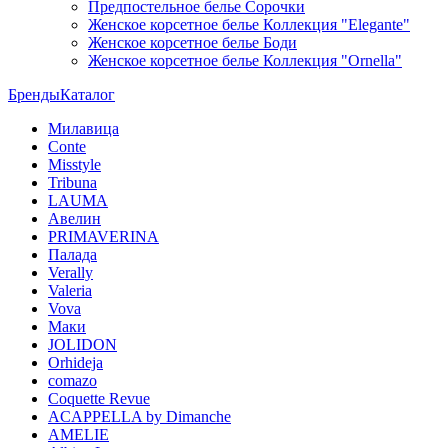
Предпостельное белье Сорочки
Женское корсетное белье Коллекция "Elegante"
Женское корсетное белье Боди
Женское корсетное белье Коллекция "Ornella"
Бренды
Каталог
Милавица
Conte
Misstyle
Tribuna
LAUMA
Авелин
PRIMAVERINA
Палада
Verally
Valeria
Vova
Маки
JOLIDON
Orhideja
comazo
Coquette Revue
ACAPPELLA by Dimanche
AMELIE