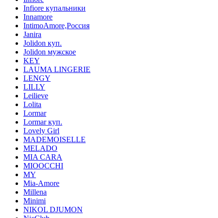
Infiore купальники
Innamore
IntimoAmore,Россия
Janira
Jolidon куп.
Jolidon мужское
KEY
LAUMA LINGERIE
LENGY
LILLY
Leilieve
Lolita
Lormar
Lormar куп.
Lovely Girl
MADEMOISELLE
MELADO
MIA CARA
MIOOCCHI
MY
Mia-Amore
Millena
Minimi
NIKOL DJUMON