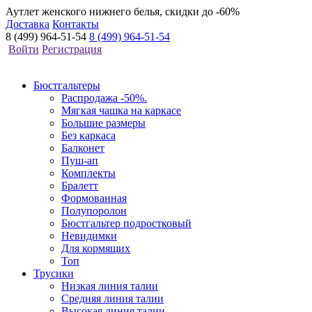
Аутлет женского нижнего белья, скидки до -60%
Доставка
Контакты
8 (499) 964-51-54
8 (499) 964-51-54
Войти
Регистрация
Бюстгальтеры
Распродажа -50%.
Мягкая чашка на каркасе
Большие размеры
Без каркаса
Балконет
Пуш-ап
Комплекты
Бралетт
Формованная
Полупоролон
Бюстгальтер подростковый
Невидимки
Для кормящих
Топ
Трусики
Низкая линия талии
Средняя линия талии
Высокая линия талии