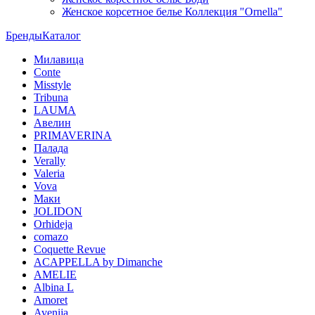
Женское корсетное белье Коллекция "Ornella"
Бренды
Каталог
Милавица
Conte
Misstyle
Tribuna
LAUMA
Авелин
PRIMAVERINA
Палада
Verally
Valeria
Vova
Маки
JOLIDON
Orhideja
comazo
Coquette Revue
ACAPPELLA by Dimanche
AMELIE
Albina L
Amoret
Avenija