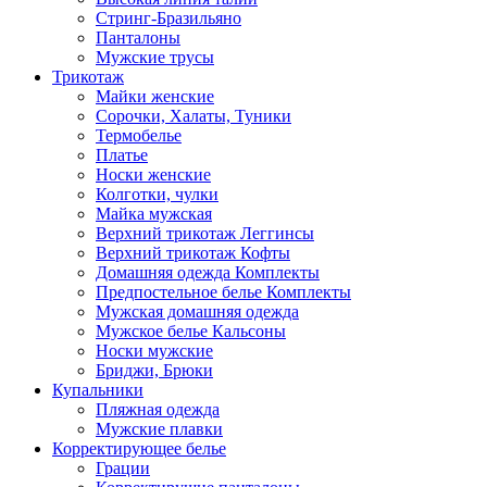
Стринг-Бразильяно
Панталоны
Мужские трусы
Трикотаж
Майки женские
Сорочки, Халаты, Туники
Термобелье
Платье
Носки женские
Колготки, чулки
Майка мужская
Верхний трикотаж Леггинсы
Верхний трикотаж Кофты
Домашняя одежда Комплекты
Предпостельное белье Комплекты
Мужская домашняя одежда
Мужское белье Кальсоны
Носки мужские
Бриджи, Брюки
Купальники
Пляжная одежда
Мужские плавки
Корректирующее белье
Грации