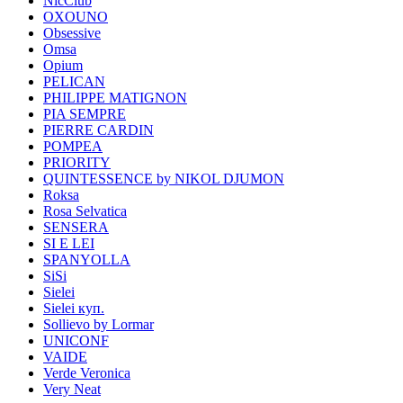
NicClub
OXOUNO
Obsessive
Omsa
Opium
PELICAN
PHILIPPE MATIGNON
PIA SEMPRE
PIERRE CARDIN
POMPEA
PRIORITY
QUINTESSENCE by NIKOL DJUMON
Roksa
Rosa Selvatica
SENSERA
SI E LEI
SPANYOLLA
SiSi
Sielei
Sielei куп.
Sollievo by Lormar
UNICONF
VAIDE
Verde Veronica
Very Neat