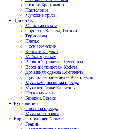
Стринг-Бразильяно
Панталоны
Мужские трусы
Трикотаж
Майки женские
Сорочки, Халаты, Туники
Термобелье
Платье
Носки женские
Колготки, чулки
Майка мужская
Верхний трикотаж Леггинсы
Верхний трикотаж Кофты
Домашняя одежда Комплекты
Предпостельное белье Комплекты
Мужская домашняя одежда
Мужское белье Кальсоны
Носки мужские
Бриджи, Брюки
Купальники
Пляжная одежда
Мужские плавки
Корректирующее белье
Грации