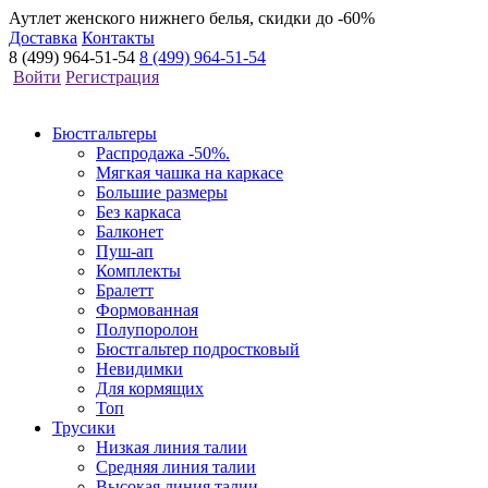
Аутлет женского нижнего белья, скидки до -60%
Доставка
Контакты
8 (499) 964-51-54
8 (499) 964-51-54
Войти
Регистрация
Бюстгальтеры
Распродажа -50%.
Мягкая чашка на каркасе
Большие размеры
Без каркаса
Балконет
Пуш-ап
Комплекты
Бралетт
Формованная
Полупоролон
Бюстгальтер подростковый
Невидимки
Для кормящих
Топ
Трусики
Низкая линия талии
Средняя линия талии
Высокая линия талии