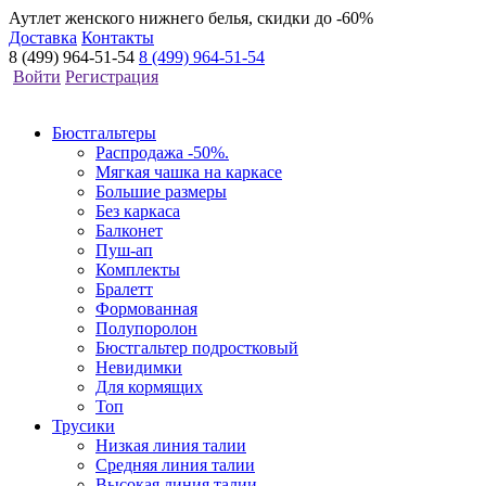
Аутлет женского нижнего белья, скидки до -60%
Доставка
Контакты
8 (499) 964-51-54
8 (499) 964-51-54
Войти
Регистрация
Бюстгальтеры
Распродажа -50%.
Мягкая чашка на каркасе
Большие размеры
Без каркаса
Балконет
Пуш-ап
Комплекты
Бралетт
Формованная
Полупоролон
Бюстгальтер подростковый
Невидимки
Для кормящих
Топ
Трусики
Низкая линия талии
Средняя линия талии
Высокая линия талии