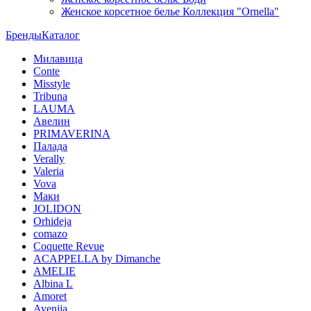
Женское корсетное белье Коллекция "Ornella"
Бренды
Каталог
Милавица
Conte
Misstyle
Tribuna
LAUMA
Авелин
PRIMAVERINA
Палада
Verally
Valeria
Vova
Маки
JOLIDON
Orhideja
comazo
Coquette Revue
ACAPPELLA by Dimanche
AMELIE
Albina L
Amoret
Avenija