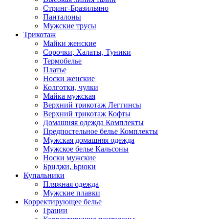
Стринг-Бразильяно
Панталоны
Мужские трусы
Трикотаж
Майки женские
Сорочки, Халаты, Туники
Термобелье
Платье
Носки женские
Колготки, чулки
Майка мужская
Верхний трикотаж Леггинсы
Верхний трикотаж Кофты
Домашняя одежда Комплекты
Предпостельное белье Комплекты
Мужская домашняя одежда
Мужское белье Кальсоны
Носки мужские
Бриджи, Брюки
Купальники
Пляжная одежда
Мужские плавки
Корректирующее белье
Грации