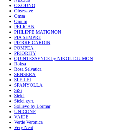
NicClub
OXOUNO
Obsessive
Omsa
Opium
PELICAN
PHILIPPE MATIGNON
PIA SEMPRE
PIERRE CARDIN
POMPEA
PRIORITY
QUINTESSENCE by NIKOL DJUMON
Roksa
Rosa Selvatica
SENSERA
SI E LEI
SPANYOLLA
SiSi
Sielei
Sielei куп.
Sollievo by Lormar
UNICONF
VAIDE
Verde Veronica
Very Neat