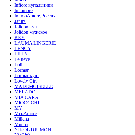
Infiore купальники
Innamore
IntimoAmore,Россия
Janira
Jolidon куп.
Jolidon мужское
KEY
LAUMA LINGERIE
LENGY
LILLY
Leilieve
Lolita
Lormar
Lormar куп.
Lovely Girl
MADEMOISELLE
MELADO
MIA CARA
MIOOCCHI
MY
Mia-Amore
Millena
Minimi
NIKOL DJUMON