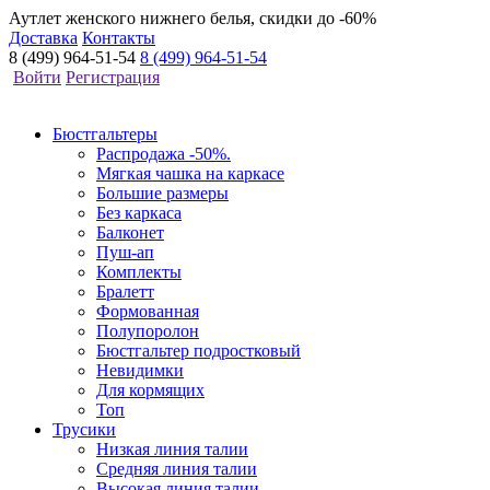
Аутлет женского нижнего белья, скидки до -60%
Доставка
Контакты
8 (499) 964-51-54
8 (499) 964-51-54
Войти
Регистрация
Бюстгальтеры
Распродажа -50%.
Мягкая чашка на каркасе
Большие размеры
Без каркаса
Балконет
Пуш-ап
Комплекты
Бралетт
Формованная
Полупоролон
Бюстгальтер подростковый
Невидимки
Для кормящих
Топ
Трусики
Низкая линия талии
Средняя линия талии
Высокая линия талии