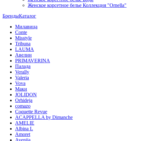
Женское корсетное белье Коллекция "Ornella"
Бренды
Каталог
Милавица
Conte
Misstyle
Tribuna
LAUMA
Авелин
PRIMAVERINA
Палада
Verally
Valeria
Vova
Маки
JOLIDON
Orhideja
comazo
Coquette Revue
ACAPPELLA by Dimanche
AMELIE
Albina L
Amoret
Avenija