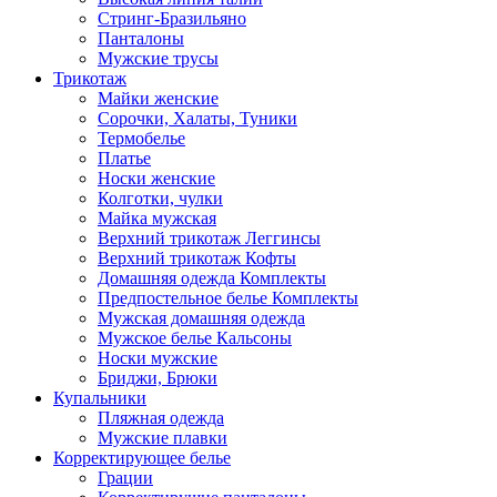
Стринг-Бразильяно
Панталоны
Мужские трусы
Трикотаж
Майки женские
Сорочки, Халаты, Туники
Термобелье
Платье
Носки женские
Колготки, чулки
Майка мужская
Верхний трикотаж Леггинсы
Верхний трикотаж Кофты
Домашняя одежда Комплекты
Предпостельное белье Комплекты
Мужская домашняя одежда
Мужское белье Кальсоны
Носки мужские
Бриджи, Брюки
Купальники
Пляжная одежда
Мужские плавки
Корректирующее белье
Грации