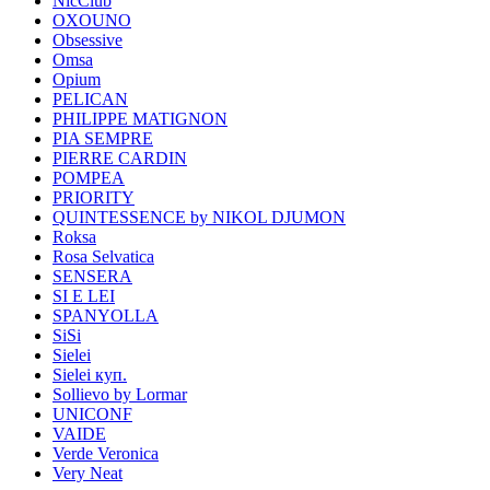
NicClub
OXOUNO
Obsessive
Omsa
Opium
PELICAN
PHILIPPE MATIGNON
PIA SEMPRE
PIERRE CARDIN
POMPEA
PRIORITY
QUINTESSENCE by NIKOL DJUMON
Roksa
Rosa Selvatica
SENSERA
SI E LEI
SPANYOLLA
SiSi
Sielei
Sielei куп.
Sollievo by Lormar
UNICONF
VAIDE
Verde Veronica
Very Neat