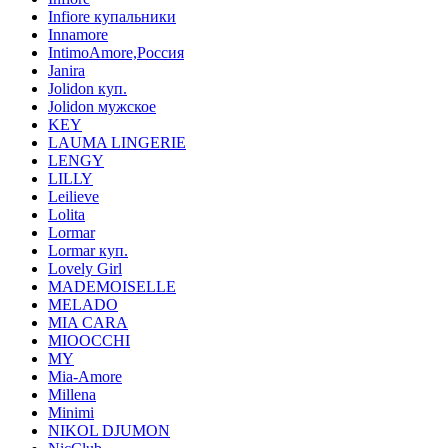
Infiore купальники
Innamore
IntimoAmore,Россия
Janira
Jolidon куп.
Jolidon мужское
KEY
LAUMA LINGERIE
LENGY
LILLY
Leilieve
Lolita
Lormar
Lormar куп.
Lovely Girl
MADEMOISELLE
MELADO
MIA CARA
MIOOCCHI
MY
Mia-Amore
Millena
Minimi
NIKOL DJUMON