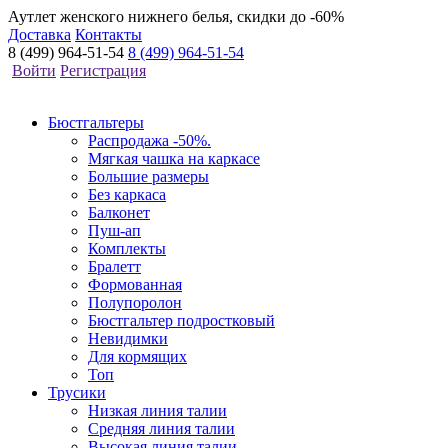
Аутлет женского нижнего белья, скидки до -60%
Доставка
Контакты
8 (499) 964-51-54
8 (499) 964-51-54
Войти
Регистрация
Бюстгальтеры
Распродажа -50%.
Мягкая чашка на каркасе
Большие размеры
Без каркаса
Балконет
Пуш-ап
Комплекты
Бралетт
Формованная
Полупоролон
Бюстгальтер подростковый
Невидимки
Для кормящих
Топ
Трусики
Низкая линия талии
Средняя линия талии
Высокая линия талии