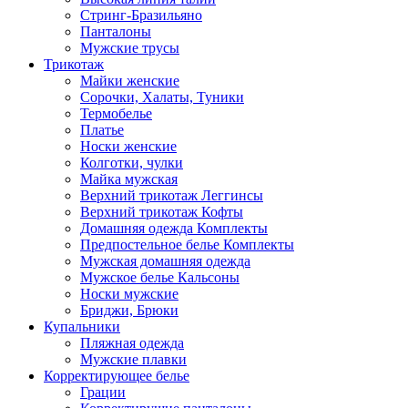
Стринг-Бразильяно
Панталоны
Мужские трусы
Трикотаж
Майки женские
Сорочки, Халаты, Туники
Термобелье
Платье
Носки женские
Колготки, чулки
Майка мужская
Верхний трикотаж Леггинсы
Верхний трикотаж Кофты
Домашняя одежда Комплекты
Предпостельное белье Комплекты
Мужская домашняя одежда
Мужское белье Кальсоны
Носки мужские
Бриджи, Брюки
Купальники
Пляжная одежда
Мужские плавки
Корректирующее белье
Грации