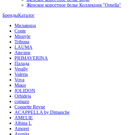
Женское корсетное белье Коллекция "Ornella"
Бренды
Каталог
Милавица
Conte
Misstyle
Tribuna
LAUMA
Авелин
PRIMAVERINA
Палада
Verally
Valeria
Vova
Маки
JOLIDON
Orhideja
comazo
Coquette Revue
ACAPPELLA by Dimanche
AMELIE
Albina L
Amoret
Avenija