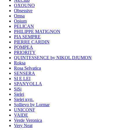
NicClub
OXOUNO
Obsessive
Omsa
Opium
PELICAN
PHILIPPE MATIGNON
PIA SEMPRE
PIERRE CARDIN
POMPEA
PRIORITY
QUINTESSENCE by NIKOL DJUMON
Roksa
Rosa Selvatica
SENSERA
SI E LEI
SPANYOLLA
SiSi
Sielei
Sielei куп.
Sollievo by Lormar
UNICONF
VAIDE
Verde Veronica
Very Neat