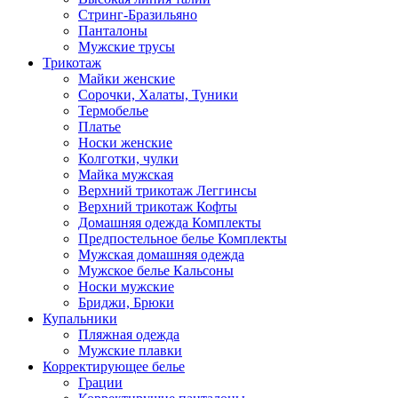
Стринг-Бразильяно
Панталоны
Мужские трусы
Трикотаж
Майки женские
Сорочки, Халаты, Туники
Термобелье
Платье
Носки женские
Колготки, чулки
Майка мужская
Верхний трикотаж Леггинсы
Верхний трикотаж Кофты
Домашняя одежда Комплекты
Предпостельное белье Комплекты
Мужская домашняя одежда
Мужское белье Кальсоны
Носки мужские
Бриджи, Брюки
Купальники
Пляжная одежда
Мужские плавки
Корректирующее белье
Грации