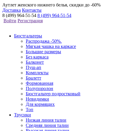
Аутлет женского нижнего белья, скидки до -60%
Доставка
Контакты
8 (499) 964-51-54
8 (499) 964-51-54
Войти
Регистрация
Бюстгальтеры
Распродажа -50%.
Мягкая чашка на каркасе
Большие размеры
Без каркаса
Балконет
Пуш-ап
Комплекты
Бралетт
Формованная
Полупоролон
Бюстгальтер подростковый
Невидимки
Для кормящих
Топ
Трусики
Низкая линия талии
Средняя линия талии
Высокая линия талии