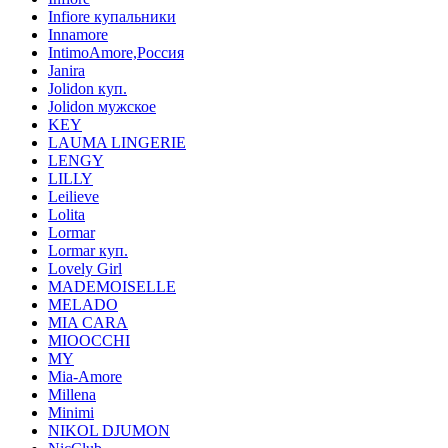
Infiore купальники
Innamore
IntimoAmore,Россия
Janira
Jolidon куп.
Jolidon мужское
KEY
LAUMA LINGERIE
LENGY
LILLY
Leilieve
Lolita
Lormar
Lormar куп.
Lovely Girl
MADEMOISELLE
MELADO
MIA CARA
MIOOCCHI
MY
Mia-Amore
Millena
Minimi
NIKOL DJUMON