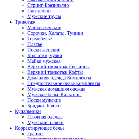
Стринг-Бразильяно
Панталоны
Мужские трусы
Трикотаж
Майки женские
Сорочки, Халаты, Туники
Термобелье
Платье
Носки женские
Колготки, чулки
Майка мужская
Верхний трикотаж Леггинсы
Верхний трикотаж Кофты
Домашняя одежда Комплекты
Предпостельное белье Комплекты
Мужская домашняя одежда
Мужское белье Кальсоны
Носки мужские
Бриджи, Брюки
Купальники
Пляжная одежда
Мужские плавки
Корректирующее белье
Грации