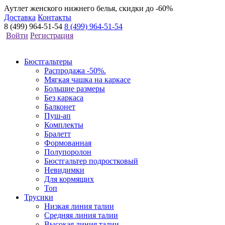
Аутлет женского нижнего белья, скидки до -60%
Доставка
Контакты
8 (499) 964-51-54
8 (499) 964-51-54
Войти
Регистрация
Бюстгальтеры
Распродажа -50%.
Мягкая чашка на каркасе
Большие размеры
Без каркаса
Балконет
Пуш-ап
Комплекты
Бралетт
Формованная
Полупоролон
Бюстгальтер подростковый
Невидимки
Для кормящих
Топ
Трусики
Низкая линия талии
Средняя линия талии
Высокая линия талии