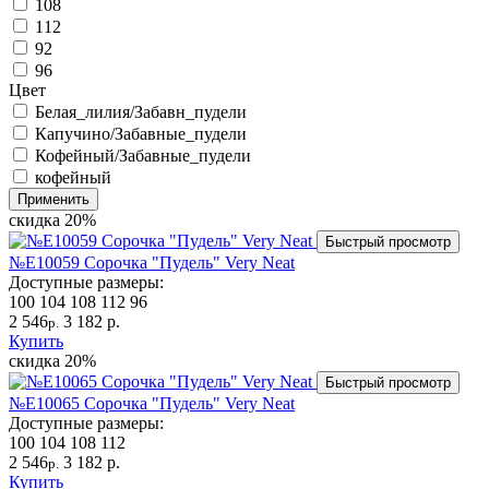
108
112
92
96
Цвет
Белая_лилия/Забавн_пудели
Капучино/Забавные_пудели
Кофейный/Забавные_пудели
кофейный
Применить
скидка
20%
Быстрый просмотр
№Е10059 Сорочка "Пудель" Very Neat
Доступные размеры:
100
104
108
112
96
2 546
3 182 р.
р.
Купить
скидка
20%
Быстрый просмотр
№Е10065 Сорочка "Пудель" Very Neat
Доступные размеры:
100
104
108
112
2 546
3 182 р.
р.
Купить