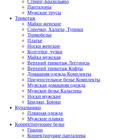
Стринг-Бразильяно
Панталоны
Мужские трусы
Трикотаж
Майки женские
Сорочки, Халаты, Туники
Термобелье
Платье
Носки женские
Колготки, чулки
Майка мужская
Верхний трикотаж Леггинсы
Верхний трикотаж Кофты
Домашняя одежда Комплекты
Предпостельное белье Комплекты
Мужская домашняя одежда
Мужское белье Кальсоны
Носки мужские
Бриджи, Брюки
Купальники
Пляжная одежда
Мужские плавки
Корректирующее белье
Грации
Корректирущие панталоны