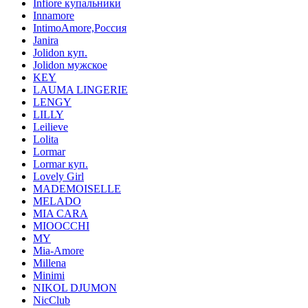
Infiore купальники
Innamore
IntimoAmore,Россия
Janira
Jolidon куп.
Jolidon мужское
KEY
LAUMA LINGERIE
LENGY
LILLY
Leilieve
Lolita
Lormar
Lormar куп.
Lovely Girl
MADEMOISELLE
MELADO
MIA CARA
MIOOCCHI
MY
Mia-Amore
Millena
Minimi
NIKOL DJUMON
NicClub