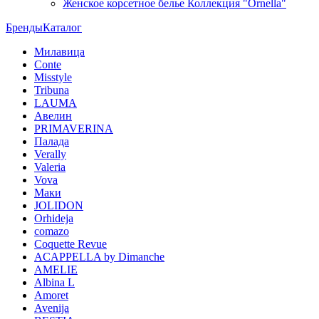
Женское корсетное белье Коллекция "Ornella"
Бренды
Каталог
Милавица
Conte
Misstyle
Tribuna
LAUMA
Авелин
PRIMAVERINA
Палада
Verally
Valeria
Vova
Маки
JOLIDON
Orhideja
comazo
Coquette Revue
ACAPPELLA by Dimanche
AMELIE
Albina L
Amoret
Avenija