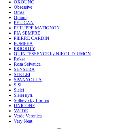
OXOUNO
Obsessive
Omsa
Opium
PELICAN
PHILIPPE MATIGNON
PIA SEMPRE
PIERRE CARDIN
POMPEA
PRIORITY
QUINTESSENCE by NIKOL DJUMON
Roksa
Rosa Selvatica
SENSERA
SI E LEI
SPANYOLLA
SiSi
Sielei
Sielei куп.
Sollievo by Lormar
UNICONF
VAIDE
Verde Veronica
Very Neat