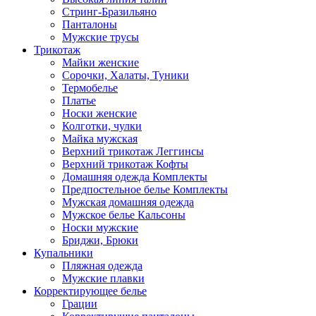
Стринг-Бразильяно
Панталоны
Мужские трусы
Трикотаж
Майки женские
Сорочки, Халаты, Туники
Термобелье
Платье
Носки женские
Колготки, чулки
Майка мужская
Верхний трикотаж Леггинсы
Верхний трикотаж Кофты
Домашняя одежда Комплекты
Предпостельное белье Комплекты
Мужская домашняя одежда
Мужское белье Кальсоны
Носки мужские
Бриджи, Брюки
Купальники
Пляжная одежда
Мужские плавки
Корректирующее белье
Грации