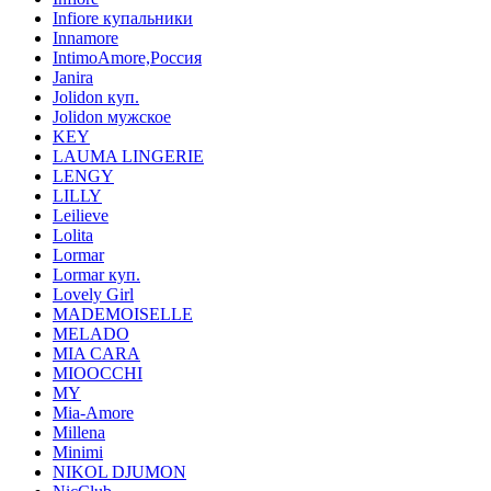
Infiore купальники
Innamore
IntimoAmore,Россия
Janira
Jolidon куп.
Jolidon мужское
KEY
LAUMA LINGERIE
LENGY
LILLY
Leilieve
Lolita
Lormar
Lormar куп.
Lovely Girl
MADEMOISELLE
MELADO
MIA CARA
MIOOCCHI
MY
Mia-Amore
Millena
Minimi
NIKOL DJUMON