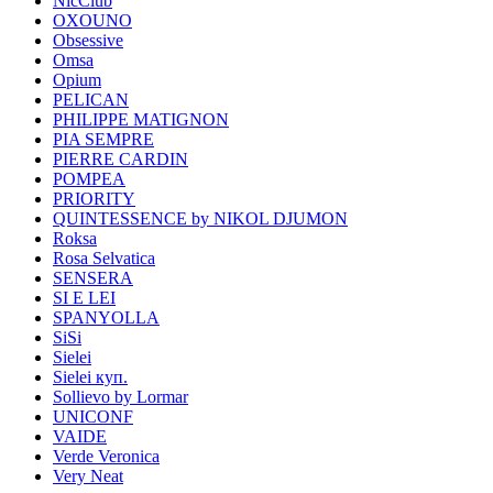
NicClub
OXOUNO
Obsessive
Omsa
Opium
PELICAN
PHILIPPE MATIGNON
PIA SEMPRE
PIERRE CARDIN
POMPEA
PRIORITY
QUINTESSENCE by NIKOL DJUMON
Roksa
Rosa Selvatica
SENSERA
SI E LEI
SPANYOLLA
SiSi
Sielei
Sielei куп.
Sollievo by Lormar
UNICONF
VAIDE
Verde Veronica
Very Neat