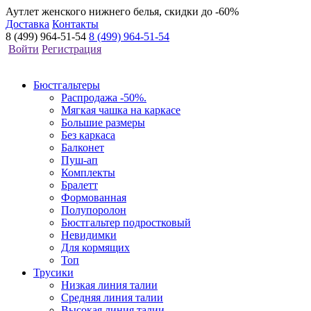
Аутлет женского нижнего белья, скидки до -60%
Доставка
Контакты
8 (499) 964-51-54
8 (499) 964-51-54
Войти
Регистрация
Бюстгальтеры
Распродажа -50%.
Мягкая чашка на каркасе
Большие размеры
Без каркаса
Балконет
Пуш-ап
Комплекты
Бралетт
Формованная
Полупоролон
Бюстгальтер подростковый
Невидимки
Для кормящих
Топ
Трусики
Низкая линия талии
Средняя линия талии
Высокая линия талии