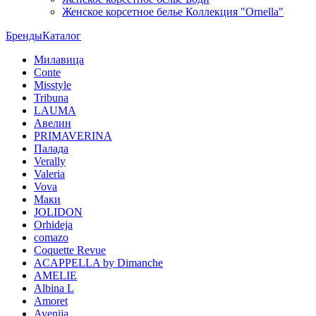
Женское корсетное белье Коллекция "Ornella"
Бренды
Каталог
Милавица
Conte
Misstyle
Tribuna
LAUMA
Авелин
PRIMAVERINA
Палада
Verally
Valeria
Vova
Маки
JOLIDON
Orhideja
comazo
Coquette Revue
ACAPPELLA by Dimanche
AMELIE
Albina L
Amoret
Avenija