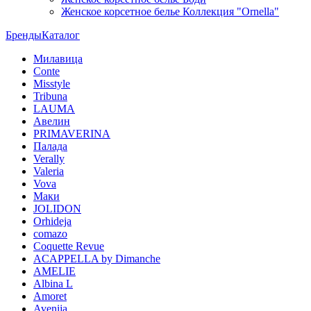
Женское корсетное белье Коллекция "Ornella"
Бренды
Каталог
Милавица
Conte
Misstyle
Tribuna
LAUMA
Авелин
PRIMAVERINA
Палада
Verally
Valeria
Vova
Маки
JOLIDON
Orhideja
comazo
Coquette Revue
ACAPPELLA by Dimanche
AMELIE
Albina L
Amoret
Avenija