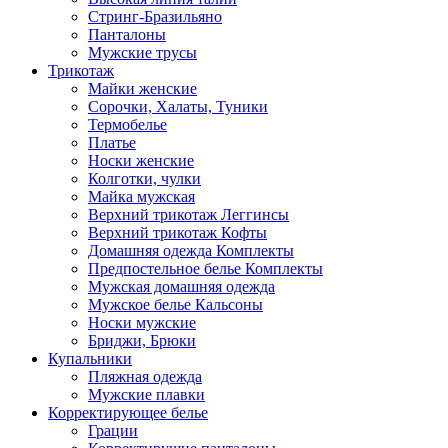
Стринг-Бразильяно
Панталоны
Мужские трусы
Трикотаж
Майки женские
Сорочки, Халаты, Туники
Термобелье
Платье
Носки женские
Колготки, чулки
Майка мужская
Верхний трикотаж Леггинсы
Верхний трикотаж Кофты
Домашняя одежда Комплекты
Предпостельное белье Комплекты
Мужская домашняя одежда
Мужское белье Кальсоны
Носки мужские
Бриджи, Брюки
Купальники
Пляжная одежда
Мужские плавки
Корректирующее белье
Грации