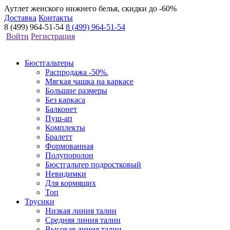
Аутлет женского нижнего белья, скидки до -60%
Доставка
Контакты
8 (499) 964-51-54
8 (499) 964-51-54
Войти
Регистрация
Бюстгальтеры
Распродажа -50%.
Мягкая чашка на каркасе
Большие размеры
Без каркаса
Балконет
Пуш-ап
Комплекты
Бралетт
Формованная
Полупоролон
Бюстгальтер подростковый
Невидимки
Для кормящих
Топ
Трусики
Низкая линия талии
Средняя линия талии
Высокая линия талии