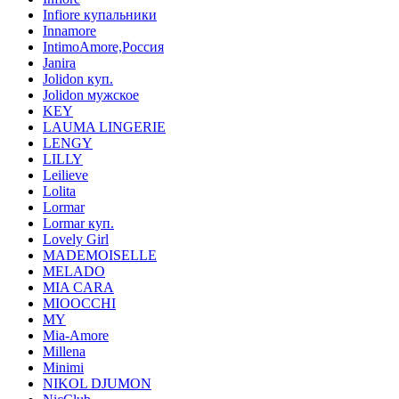
Infiore купальники
Innamore
IntimoAmore,Россия
Janira
Jolidon куп.
Jolidon мужское
KEY
LAUMA LINGERIE
LENGY
LILLY
Leilieve
Lolita
Lormar
Lormar куп.
Lovely Girl
MADEMOISELLE
MELADO
MIA CARA
MIOOCCHI
MY
Mia-Amore
Millena
Minimi
NIKOL DJUMON