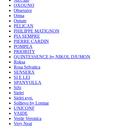
NicClub
OXOUNO
Obsessive
Omsa
Opium
PELICAN
PHILIPPE MATIGNON
PIA SEMPRE
PIERRE CARDIN
POMPEA
PRIORITY
QUINTESSENCE by NIKOL DJUMON
Roksa
Rosa Selvatica
SENSERA
SI E LEI
SPANYOLLA
SiSi
Sielei
Sielei куп.
Sollievo by Lormar
UNICONF
VAIDE
Verde Veronica
Very Neat