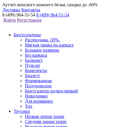
Аутлет женского нижнего белья, скидки до -60%
Доставка
Контакты
8 (499) 964-51-54
8 (499) 964-51-54
Войти
Регистрация
Бюстгальтеры
Распродажа -50%.
Мягкая чашка на каркасе
Большие размеры
Без каркаса
Балконет
Пуш-ап
Комплекты
Бралетт
Формованная
Полупоролон
Бюстгальтер подростковый
Невидимки
Для кормящих
Топ
Трусики
Низкая линия талии
Средняя линия талии
Высокая линия талии