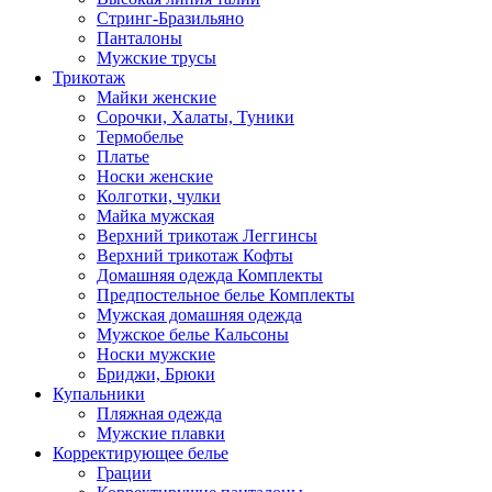
Стринг-Бразильяно
Панталоны
Мужские трусы
Трикотаж
Майки женские
Сорочки, Халаты, Туники
Термобелье
Платье
Носки женские
Колготки, чулки
Майка мужская
Верхний трикотаж Леггинсы
Верхний трикотаж Кофты
Домашняя одежда Комплекты
Предпостельное белье Комплекты
Мужская домашняя одежда
Мужское белье Кальсоны
Носки мужские
Бриджи, Брюки
Купальники
Пляжная одежда
Мужские плавки
Корректирующее белье
Грации