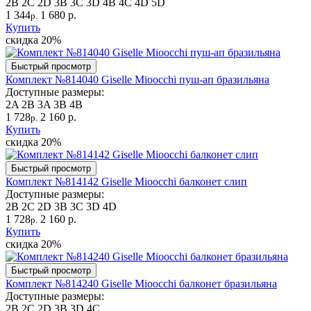
2B
2C
2D
3B
3C
3D
4B
4C
4D
5D
1 344
1 680 р.
р.
Купить
скидка
20%
Быстрый просмотр
Комплект №814040 Giselle Mioocchi пуш-ап бразильяна
Доступные размеры:
2A
2B
3A
3B
4B
1 728
2 160 р.
р.
Купить
скидка
20%
Быстрый просмотр
Комплект №814142 Giselle Mioocchi балконет слип
Доступные размеры:
2B
2C
2D
3B
3C
3D
4D
1 728
2 160 р.
р.
Купить
скидка
20%
Быстрый просмотр
Комплект №814240 Giselle Mioocchi балконет бразильяна
Доступные размеры:
2B
2C
2D
3B
3D
4C