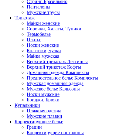
Стринг-Бразильяно
Панталоны
Мужские трусы
Трикотаж
Майки женские
Сорочки, Халаты, Туники
Термобелье
Платье
Носки женские
Колготки, чулки
Майка мужская
Верхний трикотаж Леггинсы
Верхний трикотаж Кофты
Домашняя одежда Комплекты
Предпостельное белье Комплекты
Мужская домашняя одежда
Мужское белье Кальсоны
Носки мужские
Бриджи, Брюки
Купальники
Пляжная одежда
Мужские плавки
Корректирующее белье
Грации
Корректирущие панталоны