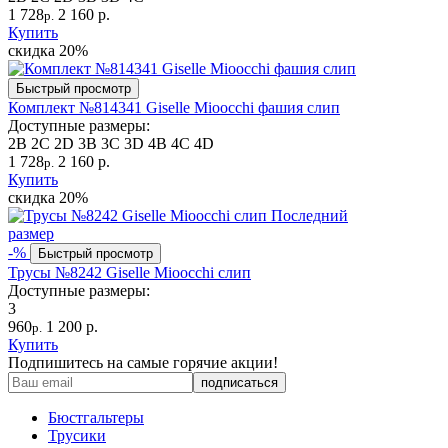
1 728
2 160 р.
р.
Купить
скидка
20%
Быстрый просмотр
Комплект №814341 Giselle Mioocchi фашия слип
Доступные размеры:
2B
2C
2D
3B
3C
3D
4B
4C
4D
1 728
2 160 р.
р.
Купить
скидка
20%
Последний
размер
-%
Быстрый просмотр
Трусы №8242 Giselle Mioocchi слип
Доступные размеры:
3
960
1 200 р.
р.
Купить
Подпишитесь на самые горячие акции!
Бюстгальтеры
Трусики