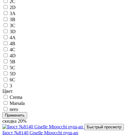
2C
2D
3A
3B
3C
3D
4A
4B
4C
4D
5B
5C
5D
6C
3
Цвет
Crema
Marsala
nero
Применить
скидка
20%
Быстрый просмотр
Бюст №8140 Giselle Mioocchi пуш-ап