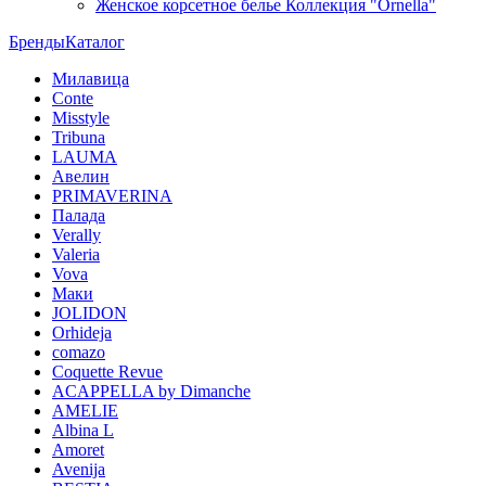
Женское корсетное белье Коллекция "Ornella"
Бренды
Каталог
Милавица
Conte
Misstyle
Tribuna
LAUMA
Авелин
PRIMAVERINA
Палада
Verally
Valeria
Vova
Маки
JOLIDON
Orhideja
comazo
Coquette Revue
ACAPPELLA by Dimanche
AMELIE
Albina L
Amoret
Avenija