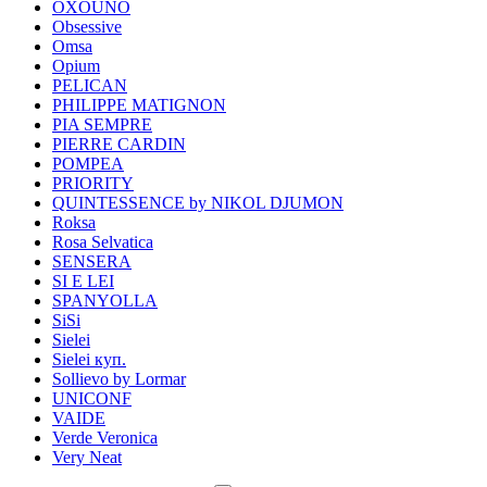
OXOUNO
Obsessive
Omsa
Opium
PELICAN
PHILIPPE MATIGNON
PIA SEMPRE
PIERRE CARDIN
POMPEA
PRIORITY
QUINTESSENCE by NIKOL DJUMON
Roksa
Rosa Selvatica
SENSERA
SI E LEI
SPANYOLLA
SiSi
Sielei
Sielei куп.
Sollievo by Lormar
UNICONF
VAIDE
Verde Veronica
Very Neat