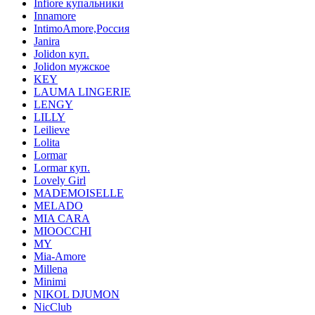
Infiore купальники
Innamore
IntimoAmore,Россия
Janira
Jolidon куп.
Jolidon мужское
KEY
LAUMA LINGERIE
LENGY
LILLY
Leilieve
Lolita
Lormar
Lormar куп.
Lovely Girl
MADEMOISELLE
MELADO
MIA CARA
MIOOCCHI
MY
Mia-Amore
Millena
Minimi
NIKOL DJUMON
NicClub