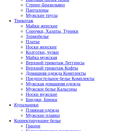
Стринг-Бразильяно
Панталоны
Мужские трусы
Трикотаж
Майки женские
Сорочки, Халаты, Туники
Термобелье
Платье
Носки женские
Колготки, чулки
Майка мужская
Верхний трикотаж Леггинсы
Верхний трикотаж Кофты
Домашняя одежда Комплекты
Предпостельное белье Комплекты
Мужская домашняя одежда
Мужское белье Кальсоны
Носки мужские
Бриджи, Брюки
Купальники
Пляжная одежда
Мужские плавки
Корректирующее белье
Грации