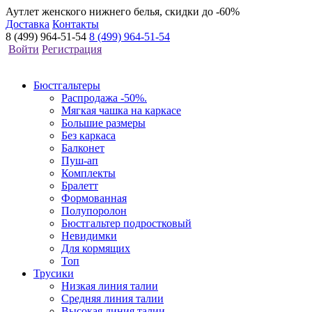
Аутлет женского нижнего белья, скидки до -60%
Доставка
Контакты
8 (499) 964-51-54
8 (499) 964-51-54
Войти
Регистрация
Бюстгальтеры
Распродажа -50%.
Мягкая чашка на каркасе
Большие размеры
Без каркаса
Балконет
Пуш-ап
Комплекты
Бралетт
Формованная
Полупоролон
Бюстгальтер подростковый
Невидимки
Для кормящих
Топ
Трусики
Низкая линия талии
Средняя линия талии
Высокая линия талии