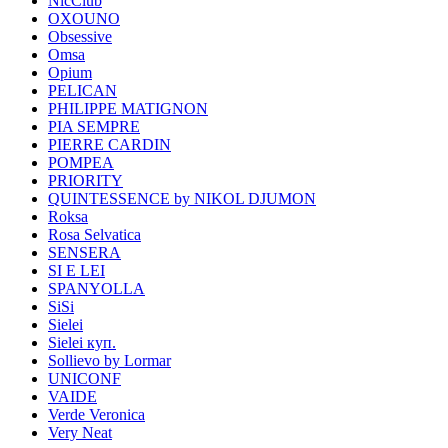
NicClub
OXOUNO
Obsessive
Omsa
Opium
PELICAN
PHILIPPE MATIGNON
PIA SEMPRE
PIERRE CARDIN
POMPEA
PRIORITY
QUINTESSENCE by NIKOL DJUMON
Roksa
Rosa Selvatica
SENSERA
SI E LEI
SPANYOLLA
SiSi
Sielei
Sielei куп.
Sollievo by Lormar
UNICONF
VAIDE
Verde Veronica
Very Neat