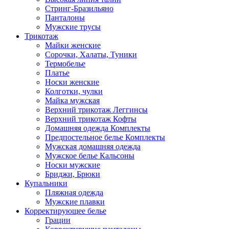
Стринг-Бразильяно
Панталоны
Мужские трусы
Трикотаж
Майки женские
Сорочки, Халаты, Туники
Термобелье
Платье
Носки женские
Колготки, чулки
Майка мужская
Верхний трикотаж Леггинсы
Верхний трикотаж Кофты
Домашняя одежда Комплекты
Предпостельное белье Комплекты
Мужская домашняя одежда
Мужское белье Кальсоны
Носки мужские
Бриджи, Брюки
Купальники
Пляжная одежда
Мужские плавки
Корректирующее белье
Грации