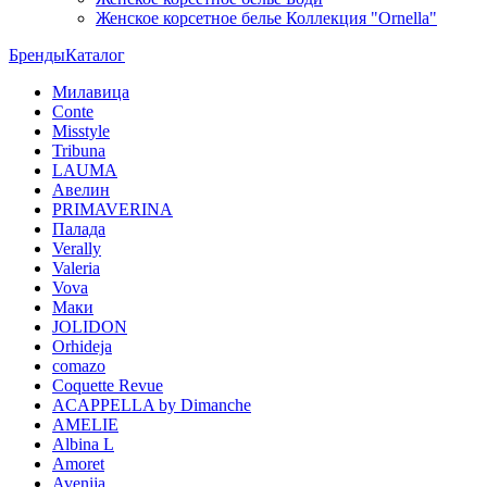
Женское корсетное белье Коллекция "Ornella"
Бренды
Каталог
Милавица
Conte
Misstyle
Tribuna
LAUMA
Авелин
PRIMAVERINA
Палада
Verally
Valeria
Vova
Маки
JOLIDON
Orhideja
comazo
Coquette Revue
ACAPPELLA by Dimanche
AMELIE
Albina L
Amoret
Avenija