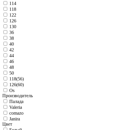
114
118
122
126
130
36
38
40
42
44
46
48
50
118(56)
126(60)
Os
Производитель
Палада
Valeria
comazo
Janira
Цвет
Белый