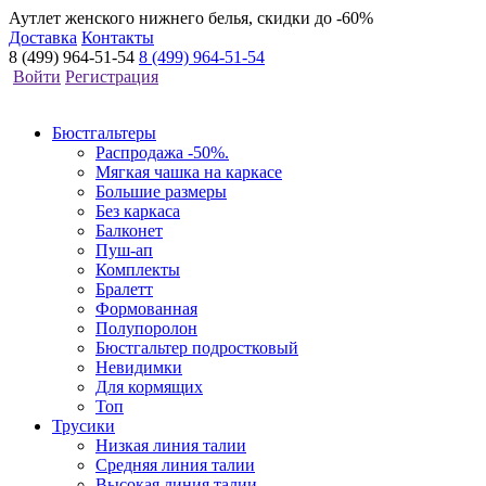
Аутлет женского нижнего белья, скидки до -60%
Доставка
Контакты
8 (499) 964-51-54
8 (499) 964-51-54
Войти
Регистрация
Бюстгальтеры
Распродажа -50%.
Мягкая чашка на каркасе
Большие размеры
Без каркаса
Балконет
Пуш-ап
Комплекты
Бралетт
Формованная
Полупоролон
Бюстгальтер подростковый
Невидимки
Для кормящих
Топ
Трусики
Низкая линия талии
Средняя линия талии
Высокая линия талии