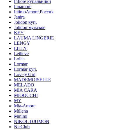
Infiore купальники
Innamore
IntimoAmore,Россия
Janira
Jolidon куп.
Jolidon мужское
KEY
LAUMA LINGERIE
LENGY
LILLY
Leilieve
Lolita
Lormar
Lormar куп.
Lovely Girl
MADEMOISELLE
MELADO
MIA CARA
MIOOCCHI
MY
Mia-Amore
Millena
Minimi
NIKOL DJUMON
NicClub