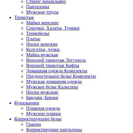
Стринг-Бразильяно
Панталоны
Мужские трусы
Трикотаж
Майки женские
Сорочки, Халаты, Туники
Термобелье
Платье
Носки женские
Колготки, чулки
Майка мужская
Верхний трикотаж Леггинсы
Верхний трикотаж Кофты
Домашняя одежда Комплекты
Предпостельное белье Комплекты
Мужская домашняя одежда
Мужское белье Кальсоны
Носки мужские
Бриджи, Брюки
Купальники
Пляжная одежда
Мужские плавки
Корректирующее белье
Грации
Корректирущие панталоны