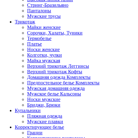
Стринг-Бразильяно
Панталоны
Мужские трусы
Трикотаж
Майки женские
Сорочки, Халаты, Туники
Термобелье
Платье
Носки женские
Колготки, чулки
Майка мужская
Верхний трикотаж Леггинсы
Верхний трикотаж Кофты
Домашняя одежда Комплекты
Предпостельное белье Комплекты
Мужская домашняя одежда
Мужское белье Кальсоны
Носки мужские
Бриджи, Брюки
Купальники
Пляжная одежда
Мужские плавки
Корректирующее белье
Грации