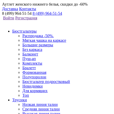
Аутлет женского нижнего белья, скидки до -60%
Доставка
Контакты
8 (499) 964-51-54
8 (499) 964-51-54
Войти
Регистрация
Бюстгальтеры
Распродажа -50%.
Мягкая чашка на каркасе
Большие размеры
Без каркаса
Балконет
Пуш-ап
Комплекты
Бралетт
Формованная
Полупоролон
Бюстгальтер подростковый
Невидимки
Для кормящих
Топ
Трусики
Низкая линия талии
Средняя линия талии
Высокая линия талии