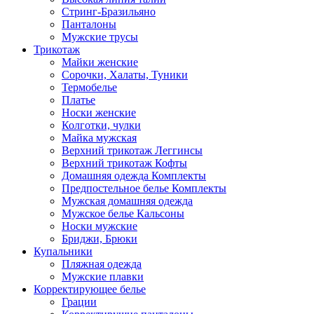
Стринг-Бразильяно
Панталоны
Мужские трусы
Трикотаж
Майки женские
Сорочки, Халаты, Туники
Термобелье
Платье
Носки женские
Колготки, чулки
Майка мужская
Верхний трикотаж Леггинсы
Верхний трикотаж Кофты
Домашняя одежда Комплекты
Предпостельное белье Комплекты
Мужская домашняя одежда
Мужское белье Кальсоны
Носки мужские
Бриджи, Брюки
Купальники
Пляжная одежда
Мужские плавки
Корректирующее белье
Грации