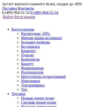
Аутлет женского нижнего белья, скидки до -60%
Доставка
Контакты
8 (499) 964-51-54
8 (499) 964-51-54
Войти
Регистрация
Бюстгальтеры
Распродажа -50%.
Мягкая чашка на каркасе
Большие размеры
Без каркаса
Балконет
Пуш-ап
Комплекты
Бралетт
Формованная
Полупоролон
Бюстгальтер подростковый
Невидимки
Для кормящих
Топ
Трусики
Низкая линия талии
Средняя линия талии
Высокая линия талии