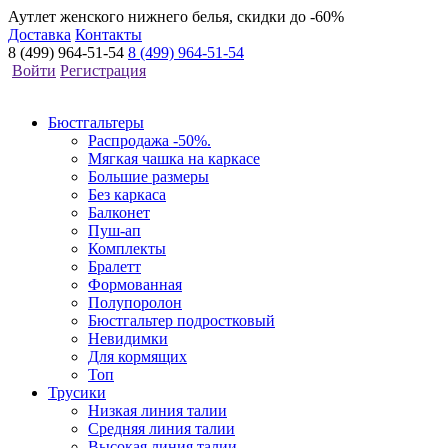
Аутлет женского нижнего белья, скидки до -60%
Доставка
Контакты
8 (499) 964-51-54
8 (499) 964-51-54
Войти
Регистрация
Бюстгальтеры
Распродажа -50%.
Мягкая чашка на каркасе
Большие размеры
Без каркаса
Балконет
Пуш-ап
Комплекты
Бралетт
Формованная
Полупоролон
Бюстгальтер подростковый
Невидимки
Для кормящих
Топ
Трусики
Низкая линия талии
Средняя линия талии
Высокая линия талии