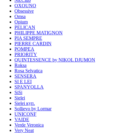
NicClub
OXOUNO
Obsessive
Omsa
Opium
PELICAN
PHILIPPE MATIGNON
PIA SEMPRE
PIERRE CARDIN
POMPEA
PRIORITY
QUINTESSENCE by NIKOL DJUMON
Roksa
Rosa Selvatica
SENSERA
SI E LEI
SPANYOLLA
SiSi
Sielei
Sielei куп.
Sollievo by Lormar
UNICONF
VAIDE
Verde Veronica
Very Neat