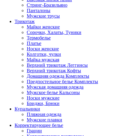
Стринг-Бразильяно
Панталоны
Мужские трусы
Трикотаж
Майки женские
Сорочки, Халаты, Туники
Термобелье
Платье
Носки женские
Колготки, чулки
Майка мужская
Верхний трикотаж Леггинсы
Верхний трикотаж Кофты
Домашняя одежда Комплекты
Предпостельное белье Комплекты
Мужская домашняя одежда
Мужское белье Кальсоны
Носки мужские
Бриджи, Брюки
Купальники
Пляжная одежда
Мужские плавки
Корректирующее белье
Грации