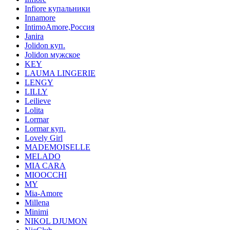
Infiore купальники
Innamore
IntimoAmore,Россия
Janira
Jolidon куп.
Jolidon мужское
KEY
LAUMA LINGERIE
LENGY
LILLY
Leilieve
Lolita
Lormar
Lormar куп.
Lovely Girl
MADEMOISELLE
MELADO
MIA CARA
MIOOCCHI
MY
Mia-Amore
Millena
Minimi
NIKOL DJUMON