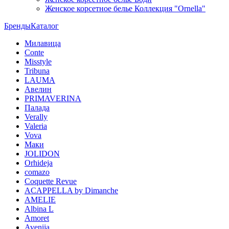
Женское корсетное белье Коллекция "Ornella"
Бренды
Каталог
Милавица
Conte
Misstyle
Tribuna
LAUMA
Авелин
PRIMAVERINA
Палада
Verally
Valeria
Vova
Маки
JOLIDON
Orhideja
comazo
Coquette Revue
ACAPPELLA by Dimanche
AMELIE
Albina L
Amoret
Avenija