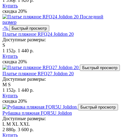
1 536
1 920 р.
р.
Купить
скидка
20%
Последний
размер
-%
Быстрый просмотр
Платье пляжное RFQ24 Jolidon 20
Доступные размеры:
S
1 152
1 440 р.
р.
Купить
скидка
20%
Быстрый просмотр
Платье пляжное RFQ27 Jolidon 20
Доступные размеры:
M
S
1 152
1 440 р.
р.
Купить
скидка
20%
Быстрый просмотр
Рубашка пляжная FQR5U Jolidon
Доступные размеры:
L
M
XL
XXL
2 880
3 600 р.
р.
Купить