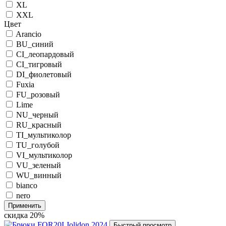
XL
XXL
Цвет
Arancio
BU_синий
CI_леопардовый
CI_тигровый
DI_фиолетовый
Fuxia
FU_розовый
Lime
NU_черный
RU_красный
TI_мультиколор
TU_голубой
VI_мультиколор
VU_зеленый
WU_винный
bianco
nero
Применить
скидка
20%
Быстрый просмотр