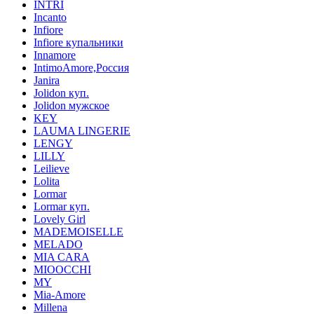
INTRI
Incanto
Infiore
Infiore купальники
Innamore
IntimoAmore,Россия
Janira
Jolidon куп.
Jolidon мужское
KEY
LAUMA LINGERIE
LENGY
LILLY
Leilieve
Lolita
Lormar
Lormar куп.
Lovely Girl
MADEMOISELLE
MELADO
MIA CARA
MIOOCCHI
MY
Mia-Amore
Millena