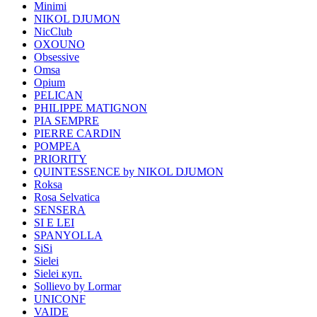
Minimi
NIKOL DJUMON
NicClub
OXOUNO
Obsessive
Omsa
Opium
PELICAN
PHILIPPE MATIGNON
PIA SEMPRE
PIERRE CARDIN
POMPEA
PRIORITY
QUINTESSENCE by NIKOL DJUMON
Roksa
Rosa Selvatica
SENSERA
SI E LEI
SPANYOLLA
SiSi
Sielei
Sielei куп.
Sollievo by Lormar
UNICONF
VAIDE