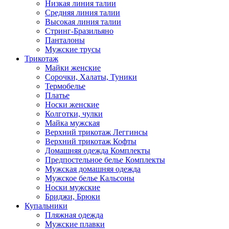
Низкая линия талии
Средняя линия талии
Высокая линия талии
Стринг-Бразильяно
Панталоны
Мужские трусы
Трикотаж
Майки женские
Сорочки, Халаты, Туники
Термобелье
Платье
Носки женские
Колготки, чулки
Майка мужская
Верхний трикотаж Леггинсы
Верхний трикотаж Кофты
Домашняя одежда Комплекты
Предпостельное белье Комплекты
Мужская домашняя одежда
Мужское белье Кальсоны
Носки мужские
Бриджи, Брюки
Купальники
Пляжная одежда
Мужские плавки