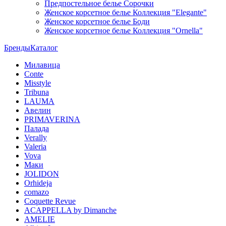
Предпостельное белье Сорочки
Женское корсетное белье Коллекция "Elegante"
Женское корсетное белье Боди
Женское корсетное белье Коллекция "Ornella"
Бренды
Каталог
Милавица
Conte
Misstyle
Tribuna
LAUMA
Авелин
PRIMAVERINA
Палада
Verally
Valeria
Vova
Маки
JOLIDON
Orhideja
comazo
Coquette Revue
ACAPPELLA by Dimanche
AMELIE