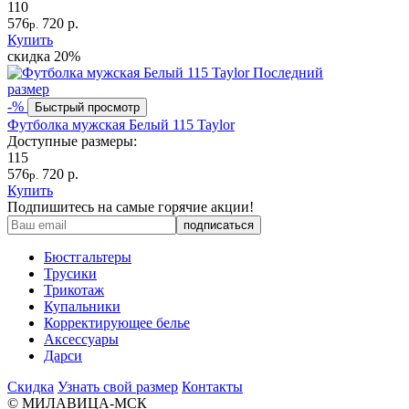
110
576
720 р.
р.
Купить
скидка
20%
Последний
размер
-%
Быстрый просмотр
Футболка мужская Белый 115 Taylor
Доступные размеры:
115
576
720 р.
р.
Купить
Подпишитесь на самые горячие акции!
Бюстгальтеры
Трусики
Трикотаж
Купальники
Корректирующее белье
Аксессуары
Дарси
Скидка
Узнать свой размер
Контакты
© МИЛАВИЦА-МСК