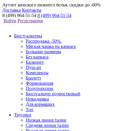
Аутлет женского нижнего белья, скидки до -60%
Доставка
Контакты
8 (499) 964-51-54
8 (499) 964-51-54
Войти
Регистрация
Бюстгальтеры
Распродажа -50%.
Мягкая чашка на каркасе
Большие размеры
Без каркаса
Балконет
Пуш-ап
Комплекты
Бралетт
Формованная
Полупоролон
Бюстгальтер подростковый
Невидимки
Для кормящих
Топ
Трусики
Низкая линия талии
Средняя линия талии
Высокая линия талии