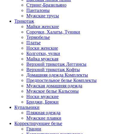
Стринг-Бразильяно
Панталоны
Мужские трусы
Трикотаж
Майки женские
Сорочки, Халаты, Туники
Термобелье
Платье
Носки женские
Колготки, чулки
Майка мужская
Верхний трикотаж Леггинсы
Верхний трикотаж Кофты
Домашняя одежда Комплекты
Предпостельное белье Комплекты
Мужская домашняя одежда
Мужское белье Кальсоны
Носки мужские
Бриджи, Брюки
Купальники
Пляжная одежда
Мужские плавки
Корректирующее белье
Грации