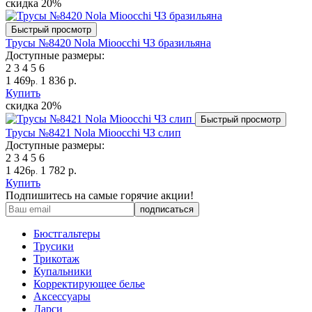
скидка
20%
Быстрый просмотр
Трусы №8420 Nola Mioocchi ЧЗ бразильяна
Доступные размеры:
2
3
4
5
6
1 469
1 836 р.
р.
Купить
скидка
20%
Быстрый просмотр
Трусы №8421 Nola Mioocchi ЧЗ слип
Доступные размеры:
2
3
4
5
6
1 426
1 782 р.
р.
Купить
Подпишитесь на самые горячие акции!
Бюстгальтеры
Трусики
Трикотаж
Купальники
Корректирующее белье
Аксессуары
Дарси