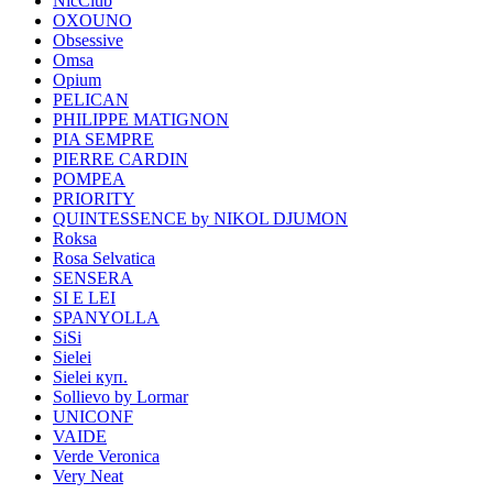
NicClub
OXOUNO
Obsessive
Omsa
Opium
PELICAN
PHILIPPE MATIGNON
PIA SEMPRE
PIERRE CARDIN
POMPEA
PRIORITY
QUINTESSENCE by NIKOL DJUMON
Roksa
Rosa Selvatica
SENSERA
SI E LEI
SPANYOLLA
SiSi
Sielei
Sielei куп.
Sollievo by Lormar
UNICONF
VAIDE
Verde Veronica
Very Neat