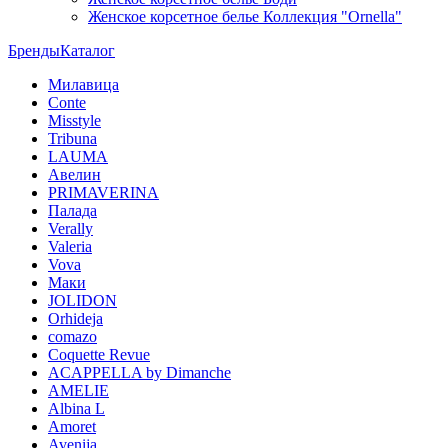
Женское корсетное белье Коллекция "Ornella"
Бренды
Каталог
Милавица
Conte
Misstyle
Tribuna
LAUMA
Авелин
PRIMAVERINA
Палада
Verally
Valeria
Vova
Маки
JOLIDON
Orhideja
comazo
Coquette Revue
ACAPPELLA by Dimanche
AMELIE
Albina L
Amoret
Avenija