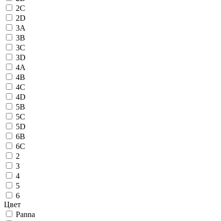
2C
2D
3A
3B
3C
3D
4A
4B
4C
4D
5B
5C
5D
6B
6C
2
3
4
5
6
Цвет
Panna