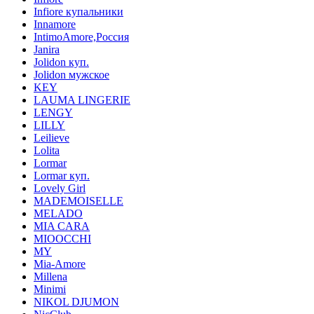
Infiore купальники
Innamore
IntimoAmore,Россия
Janira
Jolidon куп.
Jolidon мужское
KEY
LAUMA LINGERIE
LENGY
LILLY
Leilieve
Lolita
Lormar
Lormar куп.
Lovely Girl
MADEMOISELLE
MELADO
MIA CARA
MIOOCCHI
MY
Mia-Amore
Millena
Minimi
NIKOL DJUMON