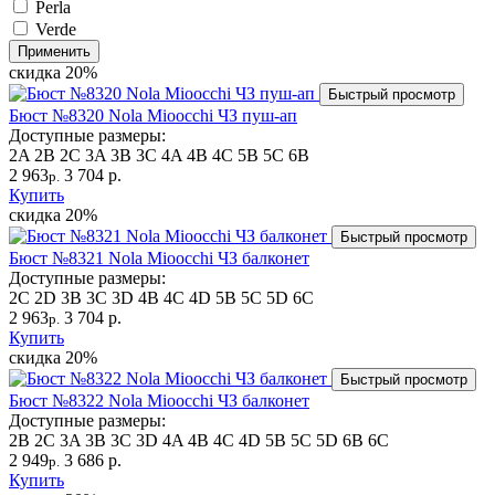
Perla
Verde
Применить
скидка
20%
Быстрый просмотр
Бюст №8320 Nola Mioocchi ЧЗ пуш-ап
Доступные размеры:
2A
2B
2C
3A
3B
3C
4A
4B
4C
5B
5C
6B
2 963
3 704 р.
р.
Купить
скидка
20%
Быстрый просмотр
Бюст №8321 Nola Mioocchi ЧЗ балконет
Доступные размеры:
2C
2D
3B
3C
3D
4B
4C
4D
5B
5C
5D
6C
2 963
3 704 р.
р.
Купить
скидка
20%
Быстрый просмотр
Бюст №8322 Nola Mioocchi ЧЗ балконет
Доступные размеры:
2B
2C
3A
3B
3C
3D
4A
4B
4C
4D
5B
5C
5D
6B
6C
2 949
3 686 р.
р.
Купить