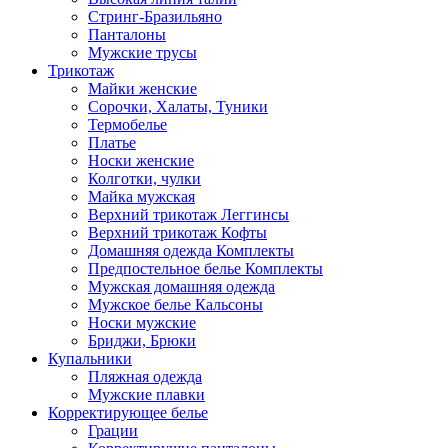
Стринг-Бразильяно
Панталоны
Мужские трусы
Трикотаж
Майки женские
Сорочки, Халаты, Туники
Термобелье
Платье
Носки женские
Колготки, чулки
Майка мужская
Верхний трикотаж Леггинсы
Верхний трикотаж Кофты
Домашняя одежда Комплекты
Предпостельное белье Комплекты
Мужская домашняя одежда
Мужское белье Кальсоны
Носки мужские
Бриджи, Брюки
Купальники
Пляжная одежда
Мужские плавки
Корректирующее белье
Грации