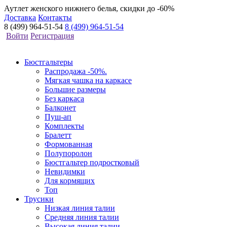
Аутлет женского нижнего белья, скидки до -60%
Доставка
Контакты
8 (499) 964-51-54
8 (499) 964-51-54
Войти
Регистрация
Бюстгальтеры
Распродажа -50%.
Мягкая чашка на каркасе
Большие размеры
Без каркаса
Балконет
Пуш-ап
Комплекты
Бралетт
Формованная
Полупоролон
Бюстгальтер подростковый
Невидимки
Для кормящих
Топ
Трусики
Низкая линия талии
Средняя линия талии
Высокая линия талии