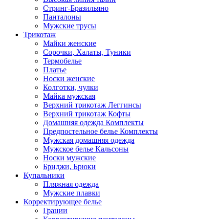
Стринг-Бразильяно
Панталоны
Мужские трусы
Трикотаж
Майки женские
Сорочки, Халаты, Туники
Термобелье
Платье
Носки женские
Колготки, чулки
Майка мужская
Верхний трикотаж Леггинсы
Верхний трикотаж Кофты
Домашняя одежда Комплекты
Предпостельное белье Комплекты
Мужская домашняя одежда
Мужское белье Кальсоны
Носки мужские
Бриджи, Брюки
Купальники
Пляжная одежда
Мужские плавки
Корректирующее белье
Грации