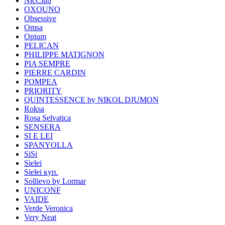
NicClub
OXOUNO
Obsessive
Omsa
Opium
PELICAN
PHILIPPE MATIGNON
PIA SEMPRE
PIERRE CARDIN
POMPEA
PRIORITY
QUINTESSENCE by NIKOL DJUMON
Roksa
Rosa Selvatica
SENSERA
SI E LEI
SPANYOLLA
SiSi
Sielei
Sielei куп.
Sollievo by Lormar
UNICONF
VAIDE
Verde Veronica
Very Neat