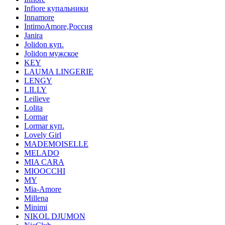
Infiore купальники
Innamore
IntimoAmore,Россия
Janira
Jolidon куп.
Jolidon мужское
KEY
LAUMA LINGERIE
LENGY
LILLY
Leilieve
Lolita
Lormar
Lormar куп.
Lovely Girl
MADEMOISELLE
MELADO
MIA CARA
MIOOCCHI
MY
Mia-Amore
Millena
Minimi
NIKOL DJUMON