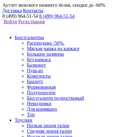
Аутлет женского нижнего белья, скидки до -60%
Доставка
Контакты
8 (499) 964-51-54
8 (499) 964-51-54
Войти
Регистрация
Бюстгальтеры
Распродажа -50%.
Мягкая чашка на каркасе
Большие размеры
Без каркаса
Балконет
Пуш-ап
Комплекты
Бралетт
Формованная
Полупоролон
Бюстгальтер подростковый
Невидимки
Для кормящих
Топ
Трусики
Низкая линия талии
Средняя линия талии
Высокая линия талии