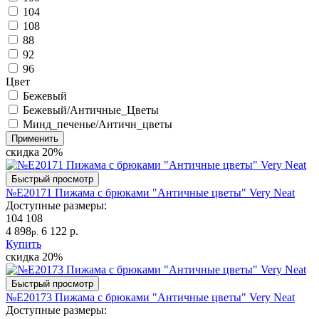
104
108
88
92
96
Цвет
Бежевый
Бежевый/Античные_Цветы
Минд_печенье/Античн_цветы
Применить
скидка
20%
Быстрый просмотр
№Е20171 Пижама с брюками "Античные цветы" Very Neat
Доступные размеры:
104
108
4 898
6 122 р.
р.
Купить
скидка
20%
Быстрый просмотр
№Е20173 Пижама с брюками "Античные цветы" Very Neat
Доступные размеры: