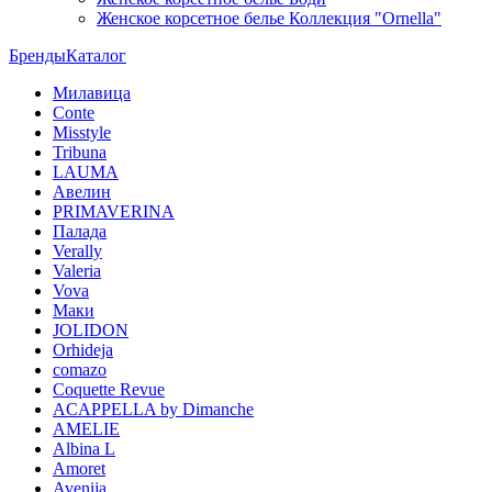
Женское корсетное белье Коллекция "Ornella"
Бренды
Каталог
Милавица
Conte
Misstyle
Tribuna
LAUMA
Авелин
PRIMAVERINA
Палада
Verally
Valeria
Vova
Маки
JOLIDON
Orhideja
comazo
Coquette Revue
ACAPPELLA by Dimanche
AMELIE
Albina L
Amoret
Avenija