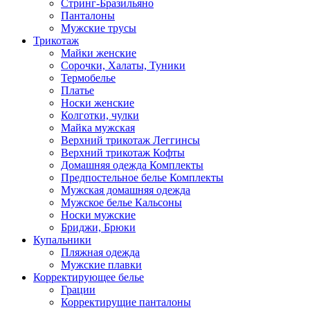
Стринг-Бразильяно
Панталоны
Мужские трусы
Трикотаж
Майки женские
Сорочки, Халаты, Туники
Термобелье
Платье
Носки женские
Колготки, чулки
Майка мужская
Верхний трикотаж Леггинсы
Верхний трикотаж Кофты
Домашняя одежда Комплекты
Предпостельное белье Комплекты
Мужская домашняя одежда
Мужское белье Кальсоны
Носки мужские
Бриджи, Брюки
Купальники
Пляжная одежда
Мужские плавки
Корректирующее белье
Грации
Корректирущие панталоны