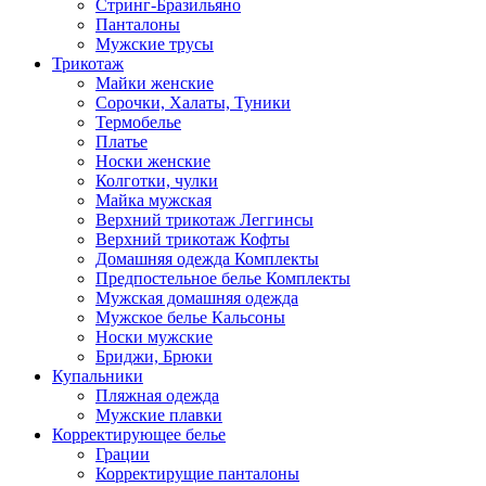
Стринг-Бразильяно
Панталоны
Мужские трусы
Трикотаж
Майки женские
Сорочки, Халаты, Туники
Термобелье
Платье
Носки женские
Колготки, чулки
Майка мужская
Верхний трикотаж Леггинсы
Верхний трикотаж Кофты
Домашняя одежда Комплекты
Предпостельное белье Комплекты
Мужская домашняя одежда
Мужское белье Кальсоны
Носки мужские
Бриджи, Брюки
Купальники
Пляжная одежда
Мужские плавки
Корректирующее белье
Грации
Корректирущие панталоны