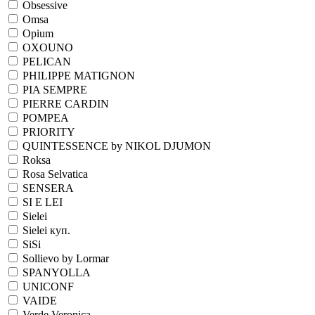
Obsessive
Omsa
Opium
OXOUNO
PELICAN
PHILIPPE MATIGNON
PIA SEMPRE
PIERRE CARDIN
POMPEA
PRIORITY
QUINTESSENCE by NIKOL DJUMON
Roksa
Rosa Selvatica
SENSERA
SI E LEI
Sielei
Sielei куп.
SiSi
Sollievo by Lormar
SPANYOLLA
UNICONF
VAIDE
Verde Veronica