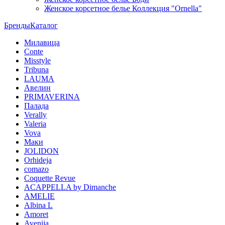
Женское корсетное белье Коллекция "Ornella"
Бренды
Каталог
Милавица
Conte
Misstyle
Tribuna
LAUMA
Авелин
PRIMAVERINA
Палада
Verally
Valeria
Vova
Маки
JOLIDON
Orhideja
comazo
Coquette Revue
ACAPPELLA by Dimanche
AMELIE
Albina L
Amoret
Avenija