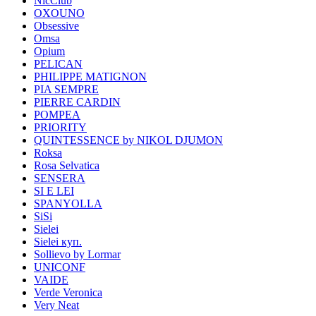
NicClub
OXOUNO
Obsessive
Omsa
Opium
PELICAN
PHILIPPE MATIGNON
PIA SEMPRE
PIERRE CARDIN
POMPEA
PRIORITY
QUINTESSENCE by NIKOL DJUMON
Roksa
Rosa Selvatica
SENSERA
SI E LEI
SPANYOLLA
SiSi
Sielei
Sielei куп.
Sollievo by Lormar
UNICONF
VAIDE
Verde Veronica
Very Neat