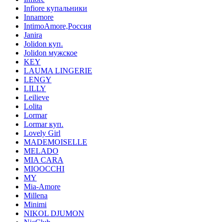
Infiore купальники
Innamore
IntimoAmore,Россия
Janira
Jolidon куп.
Jolidon мужское
KEY
LAUMA LINGERIE
LENGY
LILLY
Leilieve
Lolita
Lormar
Lormar куп.
Lovely Girl
MADEMOISELLE
MELADO
MIA CARA
MIOOCCHI
MY
Mia-Amore
Millena
Minimi
NIKOL DJUMON