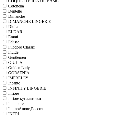
COQUETTE REVUE BASIC
Cotonella
Dentelle
Dimanche
DIMANCHE LINGERIE
Diolla
ELDAR
Emmi
Felisse
Filodoro Classic
Fluide
Gentlemen
GIULIA
Golden Lady
GORSENIA
IMPRELLY
Incanto
INFINITY LINGERIE
Infiore
Infiore купальники
Innamore
IntimoAmore,Россия
INTRI