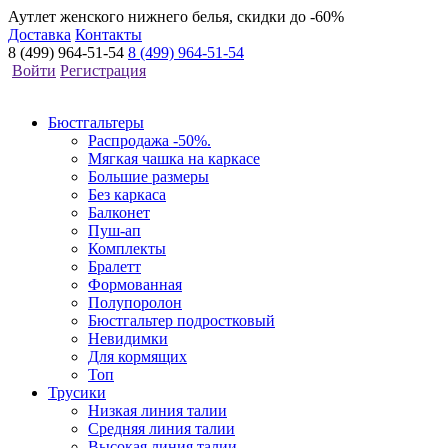
Аутлет женского нижнего белья, скидки до -60%
Доставка
Контакты
8 (499) 964-51-54
8 (499) 964-51-54
Войти
Регистрация
Бюстгальтеры
Распродажа -50%.
Мягкая чашка на каркасе
Большие размеры
Без каркаса
Балконет
Пуш-ап
Комплекты
Бралетт
Формованная
Полупоролон
Бюстгальтер подростковый
Невидимки
Для кормящих
Топ
Трусики
Низкая линия талии
Средняя линия талии
Высокая линия талии