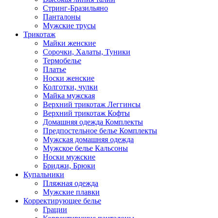
Стринг-Бразильяно
Панталоны
Мужские трусы
Трикотаж
Майки женские
Сорочки, Халаты, Туники
Термобелье
Платье
Носки женские
Колготки, чулки
Майка мужская
Верхний трикотаж Леггинсы
Верхний трикотаж Кофты
Домашняя одежда Комплекты
Предпостельное белье Комплекты
Мужская домашняя одежда
Мужское белье Кальсоны
Носки мужские
Бриджи, Брюки
Купальники
Пляжная одежда
Мужские плавки
Корректирующее белье
Грации