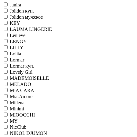
Janira
Jolidon куп.
Jolidon мужское
KEY
LAUMA LINGERIE
Leilieve
LENGY
LILLY
Lolita
Lormar
Lormar куп.
Lovely Girl
MADEMOISELLE
MELADO
MIA CARA
Mia-Amore
Millena
Minimi
MIOOCCHI
MY
NicClub
NIKOL DJUMON