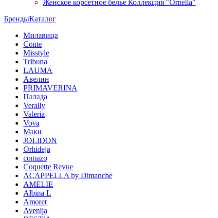
Женское корсетное белье Коллекция "Ornella"
Бренды
Каталог
Милавица
Conte
Misstyle
Tribuna
LAUMA
Авелин
PRIMAVERINA
Палада
Verally
Valeria
Vova
Маки
JOLIDON
Orhideja
comazo
Coquette Revue
ACAPPELLA by Dimanche
AMELIE
Albina L
Amoret
Avenija