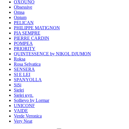
OXOUNO
Obsessive
Omsa
Opium
PELICAN
PHILIPPE MATIGNON
PIA SEMPRE
PIERRE CARDIN
POMPEA
PRIORITY
QUINTESSENCE by NIKOL DJUMON
Roksa
Rosa Selvatica
SENSERA
SI E LEI
SPANYOLLA
SiSi
Sielei
Sielei куп.
Sollievo by Lormar
UNICONF
VAIDE
Verde Veronica
Very Neat