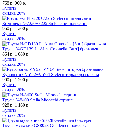
768 р.
960 р.
Купить
скидка
20%
Комплект №7220+7225 Sielei сшивная слип
960 р.
1 200 р.
Купить
скидка
20%
Трусы №GD139 L_Altra Cotonella [3шт] бразильяна
864 р.
1 080 р.
Купить
скидка
20%
Купальник VY52+VY64 Sielei шторка бразильяна
960 р.
1 200 р.
Купить
скидка
20%
Трусы №8400 Stella Mioocchi стринг
928 р.
1 160 р.
Купить
скидка
20%
Трусы мужские GS8028 Gentlemen боксеры