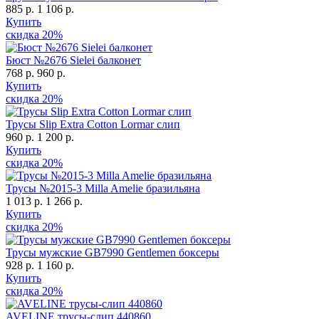
885 р.
1 106 р.
Купить
скидка
20%
Бюст №2676 Sielei балконет
768 р.
960 р.
Купить
скидка
20%
Трусы Slip Extra Cotton Lormar слип
960 р.
1 200 р.
Купить
скидка
20%
Трусы №2015-3 Milla Amelie бразильяна
1 013 р.
1 266 р.
Купить
скидка
20%
Трусы мужские GB7990 Gentlemen боксеры
928 р.
1 160 р.
Купить
скидка
20%
AVELINE трусы-слип 440860