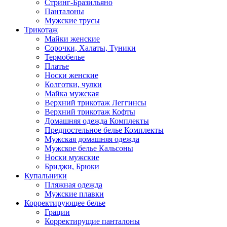
Стринг-Бразильяно
Панталоны
Мужские трусы
Трикотаж
Майки женские
Сорочки, Халаты, Туники
Термобелье
Платье
Носки женские
Колготки, чулки
Майка мужская
Верхний трикотаж Леггинсы
Верхний трикотаж Кофты
Домашняя одежда Комплекты
Предпостельное белье Комплекты
Мужская домашняя одежда
Мужское белье Кальсоны
Носки мужские
Бриджи, Брюки
Купальники
Пляжная одежда
Мужские плавки
Корректирующее белье
Грации
Корректирущие панталоны