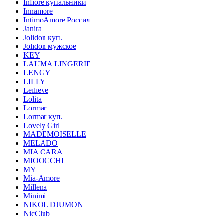
Infiore купальники
Innamore
IntimoAmore,Россия
Janira
Jolidon куп.
Jolidon мужское
KEY
LAUMA LINGERIE
LENGY
LILLY
Leilieve
Lolita
Lormar
Lormar куп.
Lovely Girl
MADEMOISELLE
MELADO
MIA CARA
MIOOCCHI
MY
Mia-Amore
Millena
Minimi
NIKOL DJUMON
NicClub