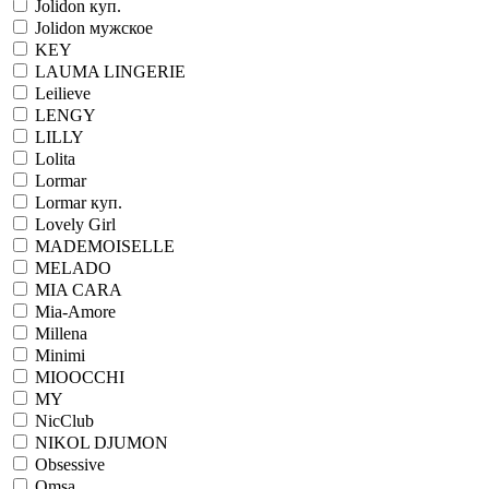
Jolidon куп.
Jolidon мужское
KEY
LAUMA LINGERIE
Leilieve
LENGY
LILLY
Lolita
Lormar
Lormar куп.
Lovely Girl
MADEMOISELLE
MELADO
MIA CARA
Mia-Amore
Millena
Minimi
MIOOCCHI
MY
NicClub
NIKOL DJUMON
Obsessive
Omsa