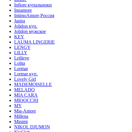
Infiore купальники
Innamore
IntimoAmore,Россия
Janira
Jolidon куп.
Jolidon мужское
KEY
LAUMA LINGERIE
LENGY
LILLY
Leilieve
Lolita
Lormar
Lormar куп.
Lovely Girl
MADEMOISELLE
MELADO
MIA CARA
MIOOCCHI
MY
Mia-Amore
Millena
Minimi
NIKOL DJUMON