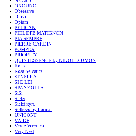
NicClub
OXOUNO
Obsessive
Omsa
Opium
PELICAN
PHILIPPE MATIGNON
PIA SEMPRE
PIERRE CARDIN
POMPEA
PRIORITY
QUINTESSENCE by NIKOL DJUMON
Roksa
Rosa Selvatica
SENSERA
SI E LEI
SPANYOLLA
SiSi
Sielei
Sielei куп.
Sollievo by Lormar
UNICONF
VAIDE
Verde Veronica
Very Neat