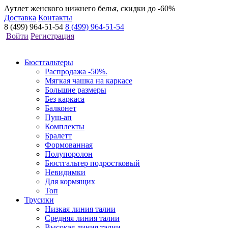
Аутлет женского нижнего белья, скидки до -60%
Доставка
Контакты
8 (499) 964-51-54
8 (499) 964-51-54
Войти
Регистрация
Бюстгальтеры
Распродажа -50%.
Мягкая чашка на каркасе
Большие размеры
Без каркаса
Балконет
Пуш-ап
Комплекты
Бралетт
Формованная
Полупоролон
Бюстгальтер подростковый
Невидимки
Для кормящих
Топ
Трусики
Низкая линия талии
Средняя линия талии
Высокая линия талии