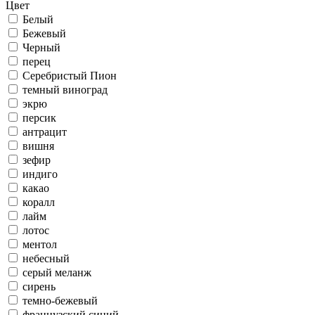
Цвет
Белый
Бежевый
Черный
перец
Серебристый Пион
темный виноград
экрю
персик
антрацит
вишня
зефир
индиго
какао
коралл
лайм
лотос
ментол
небесный
серый меланж
сирень
темно-бежевый
французский синий