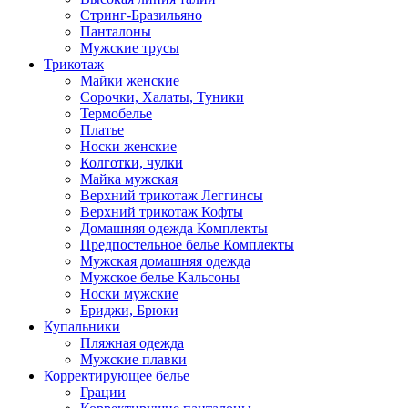
Стринг-Бразильяно
Панталоны
Мужские трусы
Трикотаж
Майки женские
Сорочки, Халаты, Туники
Термобелье
Платье
Носки женские
Колготки, чулки
Майка мужская
Верхний трикотаж Леггинсы
Верхний трикотаж Кофты
Домашняя одежда Комплекты
Предпостельное белье Комплекты
Мужская домашняя одежда
Мужское белье Кальсоны
Носки мужские
Бриджи, Брюки
Купальники
Пляжная одежда
Мужские плавки
Корректирующее белье
Грации