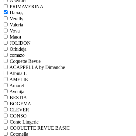
Авелин
PRIMAVERINA
Палада
Verally
Valeria
Vova
Маки
JOLIDON
Orhideja
comazo
Coquette Revue
ACAPPELLA by Dimanche
Albina L
AMELIE
Amoret
Avenija
BESTIA
BOGEMA
CLEVER
CONSO
Conte Lingerie
COQUETTE REVUE BASIC
Cotonella