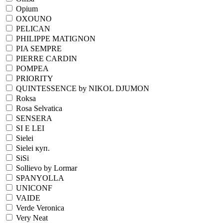
Opium
OXOUNO
PELICAN
PHILIPPE MATIGNON
PIA SEMPRE
PIERRE CARDIN
POMPEA
PRIORITY
QUINTESSENCE by NIKOL DJUMON
Roksa
Rosa Selvatica
SENSERA
SI E LEI
Sielei
Sielei куп.
SiSi
Sollievo by Lormar
SPANYOLLA
UNICONF
VAIDE
Verde Veronica
Very Neat