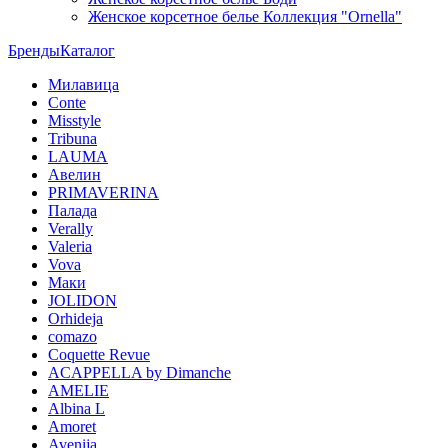
Женское корсетное белье Коллекция "Ornella"
Бренды
Каталог
Милавица
Conte
Misstyle
Tribuna
LAUMA
Авелин
PRIMAVERINA
Палада
Verally
Valeria
Vova
Маки
JOLIDON
Orhideja
comazo
Coquette Revue
ACAPPELLA by Dimanche
AMELIE
Albina L
Amoret
Avenija