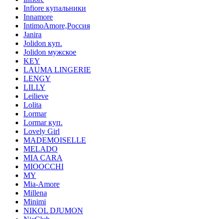
Infiore купальники
Innamore
IntimoAmore,Россия
Janira
Jolidon куп.
Jolidon мужское
KEY
LAUMA LINGERIE
LENGY
LILLY
Leilieve
Lolita
Lormar
Lormar куп.
Lovely Girl
MADEMOISELLE
MELADO
MIA CARA
MIOOCCHI
MY
Mia-Amore
Millena
Minimi
NIKOL DJUMON