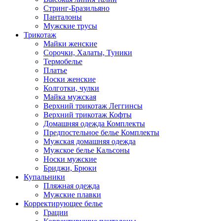
Стринг-Бразильяно
Панталоны
Мужские трусы
Трикотаж
Майки женские
Сорочки, Халаты, Туники
Термобелье
Платье
Носки женские
Колготки, чулки
Майка мужская
Верхний трикотаж Леггинсы
Верхний трикотаж Кофты
Домашняя одежда Комплекты
Предпостельное белье Комплекты
Мужская домашняя одежда
Мужское белье Кальсоны
Носки мужские
Бриджи, Брюки
Купальники
Пляжная одежда
Мужские плавки
Корректирующее белье
Грации