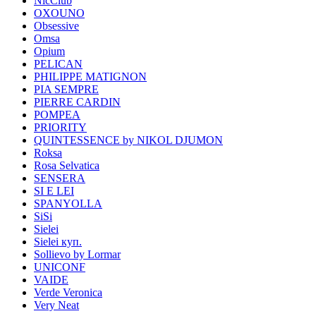
NicClub
OXOUNO
Obsessive
Omsa
Opium
PELICAN
PHILIPPE MATIGNON
PIA SEMPRE
PIERRE CARDIN
POMPEA
PRIORITY
QUINTESSENCE by NIKOL DJUMON
Roksa
Rosa Selvatica
SENSERA
SI E LEI
SPANYOLLA
SiSi
Sielei
Sielei куп.
Sollievo by Lormar
UNICONF
VAIDE
Verde Veronica
Very Neat