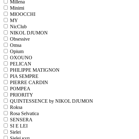
Millena
Minimi
MIOOCCHI
MY
NicClub
NIKOL DJUMON
Obsessive
Omsa
Opium
OXOUNO
PELICAN
PHILIPPE MATIGNON
PIA SEMPRE
PIERRE CARDIN
POMPEA
PRIORITY
QUINTESSENCE by NIKOL DJUMON
Roksa
Rosa Selvatica
SENSERA
SI E LEI
Sielei
Sielei куп.