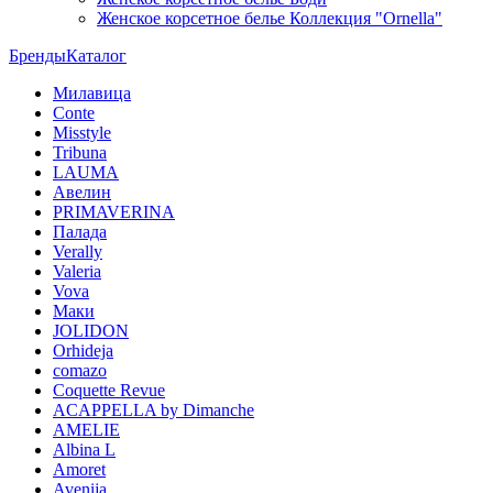
Женское корсетное белье Коллекция "Ornella"
Бренды
Каталог
Милавица
Conte
Misstyle
Tribuna
LAUMA
Авелин
PRIMAVERINA
Палада
Verally
Valeria
Vova
Маки
JOLIDON
Orhideja
comazo
Coquette Revue
ACAPPELLA by Dimanche
AMELIE
Albina L
Amoret
Avenija