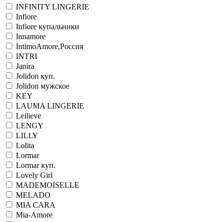
INFINITY LINGERIE
Infiore
Infiore купальники
Innamore
IntimoAmore,Россия
INTRI
Janira
Jolidon куп.
Jolidon мужское
KEY
LAUMA LINGERIE
Leilieve
LENGY
LILLY
Lolita
Lormar
Lormar куп.
Lovely Girl
MADEMOISELLE
MELADO
MIA CARA
Mia-Amore