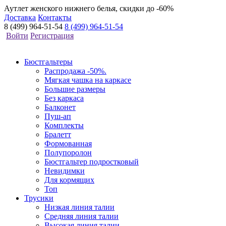
Аутлет женского нижнего белья, скидки до -60%
Доставка
Контакты
8 (499) 964-51-54
8 (499) 964-51-54
Войти
Регистрация
Бюстгальтеры
Распродажа -50%.
Мягкая чашка на каркасе
Большие размеры
Без каркаса
Балконет
Пуш-ап
Комплекты
Бралетт
Формованная
Полупоролон
Бюстгальтер подростковый
Невидимки
Для кормящих
Топ
Трусики
Низкая линия талии
Средняя линия талии
Высокая линия талии