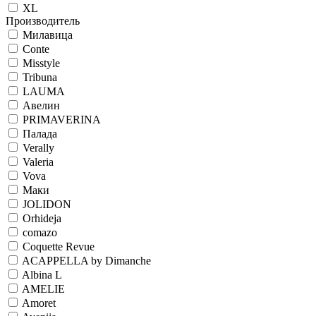
XL
Производитель
Милавица
Conte
Misstyle
Tribuna
LAUMA
Авелин
PRIMAVERINA
Палада
Verally
Valeria
Vova
Маки
JOLIDON
Orhideja
comazo
Coquette Revue
ACAPPELLA by Dimanche
Albina L
AMELIE
Amoret