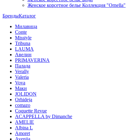
Женское корсетное белье Коллекция "Ornella"
Бренды
Каталог
Милавица
Conte
Misstyle
Tribuna
LAUMA
Авелин
PRIMAVERINA
Палада
Verally
Valeria
Vova
Маки
JOLIDON
Orhideja
comazo
Coquette Revue
ACAPPELLA by Dimanche
AMELIE
Albina L
Amoret
Avenija