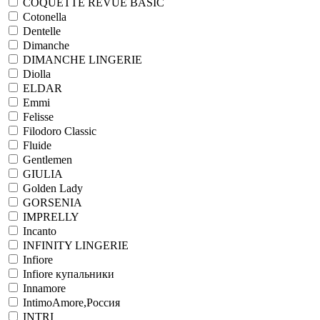
COQUETTE REVUE BASIC
Cotonella
Dentelle
Dimanche
DIMANCHE LINGERIE
Diolla
ELDAR
Emmi
Felisse
Filodoro Classic
Fluide
Gentlemen
GIULIA
Golden Lady
GORSENIA
IMPRELLY
Incanto
INFINITY LINGERIE
Infiore
Infiore купальники
Innamore
IntimoAmore,Россия
INTRI