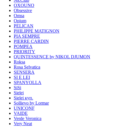
NicClub
OXOUNO
Obsessive
Omsa
Opium
PELICAN
PHILIPPE MATIGNON
PIA SEMPRE
PIERRE CARDIN
POMPEA
PRIORITY
QUINTESSENCE by NIKOL DJUMON
Roksa
Rosa Selvatica
SENSERA
SI E LEI
SPANYOLLA
SiSi
Sielei
Sielei куп.
Sollievo by Lormar
UNICONF
VAIDE
Verde Veronica
Very Neat