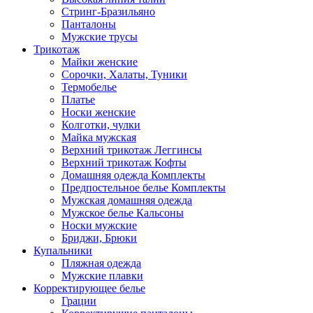
Стринг-Бразильяно
Панталоны
Мужские трусы
Трикотаж
Майки женские
Сорочки, Халаты, Туники
Термобелье
Платье
Носки женские
Колготки, чулки
Майка мужская
Верхний трикотаж Леггинсы
Верхний трикотаж Кофты
Домашняя одежда Комплекты
Предпостельное белье Комплекты
Мужская домашняя одежда
Мужское белье Кальсоны
Носки мужские
Бриджи, Брюки
Купальники
Пляжная одежда
Мужские плавки
Корректирующее белье
Грации