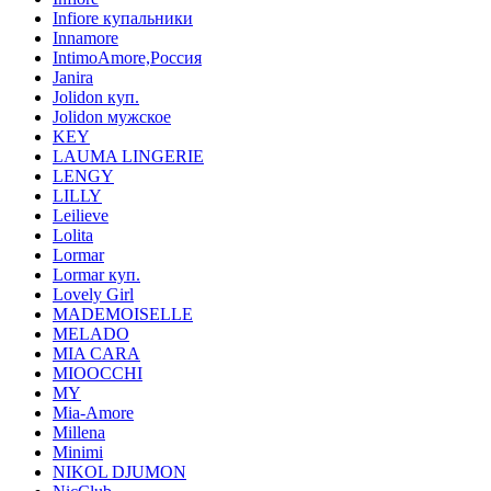
Infiore купальники
Innamore
IntimoAmore,Россия
Janira
Jolidon куп.
Jolidon мужское
KEY
LAUMA LINGERIE
LENGY
LILLY
Leilieve
Lolita
Lormar
Lormar куп.
Lovely Girl
MADEMOISELLE
MELADO
MIA CARA
MIOOCCHI
MY
Mia-Amore
Millena
Minimi
NIKOL DJUMON