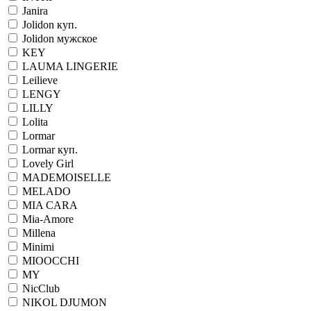
Janira
Jolidon куп.
Jolidon мужское
KEY
LAUMA LINGERIE
Leilieve
LENGY
LILLY
Lolita
Lormar
Lormar куп.
Lovely Girl
MADEMOISELLE
MELADO
MIA CARA
Mia-Amore
Millena
Minimi
MIOOCCHI
MY
NicClub
NIKOL DJUMON