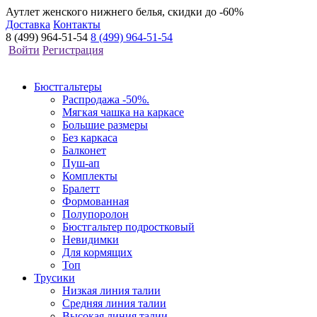
Аутлет женского нижнего белья, скидки до -60%
Доставка
Контакты
8 (499) 964-51-54
8 (499) 964-51-54
Войти
Регистрация
Бюстгальтеры
Распродажа -50%.
Мягкая чашка на каркасе
Большие размеры
Без каркаса
Балконет
Пуш-ап
Комплекты
Бралетт
Формованная
Полупоролон
Бюстгальтер подростковый
Невидимки
Для кормящих
Топ
Трусики
Низкая линия талии
Средняя линия талии
Высокая линия талии